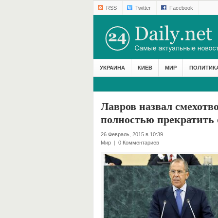
RSS
Twitter
Facebook
УКРАИНА
КИЕВ
МИР
ПОЛИТИК
Лавров назвал смехотв
полностью прекратить 
26 Февраль, 2015 в 10:39
Мир
|
0 Комментариев