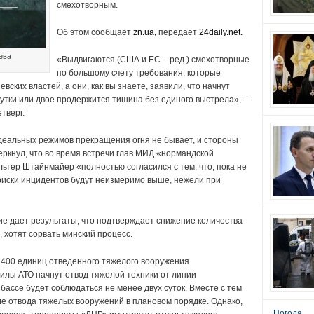
смехотворным.
Об этом сообщает
zn.ua,
передает
24daily.net.
ева
«Выдвигаются (США и ЕС – ред.) смехотворные
по большому счету требования, которые
ских властей, а они, как вы знаете, заявили, что начнут
сутки или двое продержится тишина без единого выстрела», —
тверг.
деальных режимов прекращения огня не бывает, и стороны
еркнул, что во время встречи глав МИД «нормандской
ьтер Штайнмайер «полностью согласился с тем, что, пока не
риски инцидентов будут неизмеримо выше, нежели при
ие дает результаты, что подтверждает снижение количества
, хотят сорвать минский процесс.
я 400 единиц отведенного тяжелого вооружения
силы АТО начнут отвод тяжелой техники от линии
ассе будет соблюдаться не менее двух суток. Вместе с тем
е отвода тяжелых вооружений в плановом порядке. Однако,
Погода