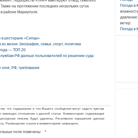
ения», террористы «ЛНР» имитируют отвод тяжелого
Погода в
. Также на протяжении последних нескольких суток
влажность
 в районе Мариуполя.
давление:
ветер:
Погода в 
и в ресторане «Сепар»
из жизни: биография, семья, спорт, политика
года — ТОП 20
цслужбам РФ данные пользователей по решению суда
 огня
,
РФ
,
требования
том, что содержание и тон Вашего сообщения могут задеть чувства
но имеющих отношение к данной статье. Комментарии содержащие
ецензурную лексику будут удалены. Регулярное нарушение данных
еса. Размещение ссылок в комментариях запрещено.
ательные поля помечены
*