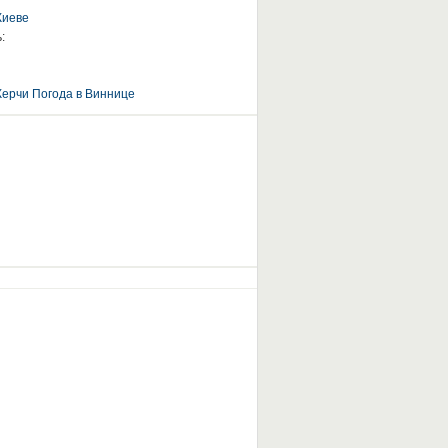
Киеве
:
Керчи
Погода в Виннице