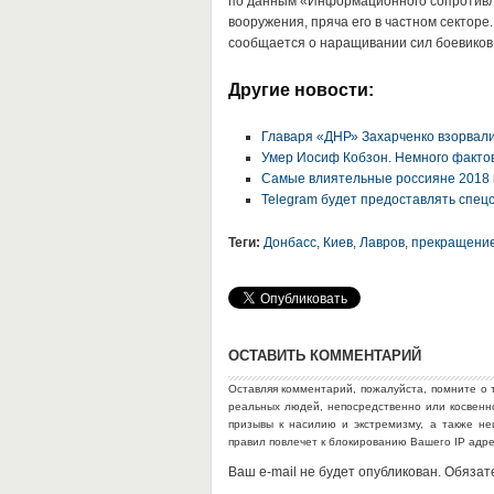
по данным «Информационного сопротивл
вооружения, пряча его в частном секторе
сообщается о наращивании сил боевиков
Другие новости:
Главаря «ДНР» Захарченко взорвал
Умер Иосиф Кобзон. Немного фактов 
Самые влиятельные россияне 2018 
Telegram будет предоставлять спе
Теги:
Донбасс
,
Киев
,
Лавров
,
прекращение
ОСТАВИТЬ КОММЕНТАРИЙ
Оставляя комментарий, пожалуйста, помните о 
реальных людей, непосредственно или косвен
призывы к насилию и экстремизму, а также н
правил повлечет к блокированию Вашего IP адр
Ваш e-mail не будет опубликован. Обяз