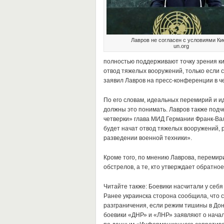
Лавров не согласен с условиями Ки
un.org
полностью поддерживают точку зрения киев
отвод тяжелых вооружений, только если 
заявил Лавров на пресс-конференции в че
По его словам, идеальных перемирий и и
должны это понимать. Лавров также подч
четверки» глава МИД Германии Франк-Вал
будет начат отвод тяжелых вооружений, 
разведении военной техники».
Кроме того, по мнению Лаврова, перемир
обстрелов, а те, кто утверждает обратное
Читайте также: Боевики насчитали у себ
Ранее украинска сторона сообщила, что 
разграничения, если режим тишины в Донб
боевики «ДНР» и «ЛНР» заявляют о начал