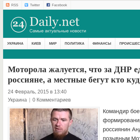
RSS
Twitter
Facebook
УКРАИНА
КИЕВ
МИР
ПОЛИТИКА
ФИНАНСЫ
ПРОИСШЕС
Моторола жалуется, что за ДНР е
россияне, а местные бегут кто к
24 Февраль, 2015 в 13:40
Украина
|
0 Комментариев
Командир бое
формировани
россиянин Ан
позывным Мот