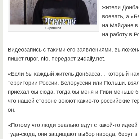
жители Донбас
воевать, а «Б
на Майдане в
Скриншот
на работу в Р
Видеозапись с такими его заявлениями, выложена
пишет
rupor.info
,
передает
24daily.net.
«Если бы каждый житель Донбасса… который нах
территории России, Белоруссии или Польши, взял
приехал бы сюда, тогда бы меня и Гиви меньше б
что нашей стороне воюют какие-то российские те
он.
«Потому что люди реально едут с какой-то идеей
туда-сюда, они защищают выбор народа, берут в р