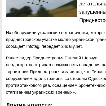
летательн
запущенны
Приднестр
Их обнаружили украинские пограничники, которые
приднестровском участке молдо-украинской гран
сообщает
Infotag,
передает
24daily.net.
Ранее лидер Приднестровья Евгений Шевчук
неоднократно
отрицал возможность нападения на
территории Приднестровья
и заявлял, что Тирас
сооружением вдоль границы со стороны Одесско
противотанкового рва, оснащением бронетехнико
стягиванием украинских военных».
Другие новости: