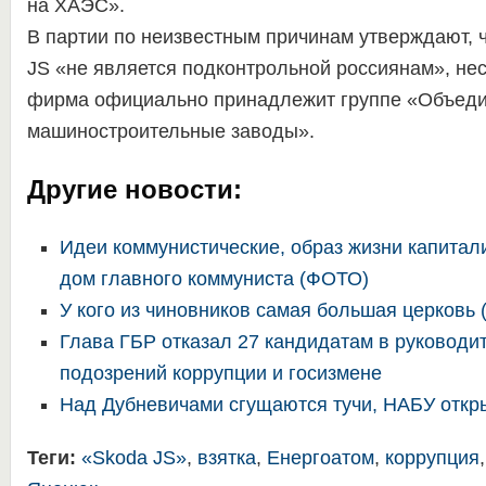
на ХАЭС».
В партии по неизвестным причинам утверждают, 
JS «не является подконтрольной россиянам», несм
фирма официально принадлежит группе «Объед
машиностроительные заводы».
Другие новости:
Идеи коммунистические, образ жизни капитал
дом главного коммуниста (ФОТО)
У кого из чиновников самая большая церковь 
Глава ГБР отказал 27 кандидатам в руководит
подозрений коррупции и госизмене
Над Дубневичами сгущаются тучи, НАБУ откр
Теги:
«Skoda JS»
,
взятка
,
Енергоатом
,
коррупция