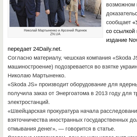
возможном 
доказательс
сообщает
«
со ссылкой
Николай Мартыненко и Арсений Яценюк
ZN.UA
издание
Nov
передает
24Daily.net
.
Согласно материалу, чешская компания «Skoda J
машиностроение) подозревается во взятке украи
Николаю Мартыненко.
«Skoda JS» производит оборудование для ядерны
получила заказ от Энергоатома в 2013 году для 
электростанций.
«Швейцарская прокуратура начала расследован
взяточничества иностранных государственных до
отмывания денег», — говорится в статье.