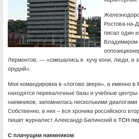
Железнодоро
Ростова-на-До
писал один и
Владимиром 
оппозиционе
Лермонтов, — «смешались в кучу кони, люди, и 
орудий».
Моя командировка в «логово зверя», а именно в 
находятся перевалочные базы и учебные центры 
наемников, запомнилась несколькими диалогами н
Собственно, в них – вся хроника российского вто
пишет журналист Александр Билинский в
ТСН
пе
С плачущим наемником