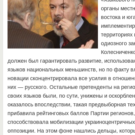
органы мест
востока и юг
имплементир
территориях
одиозного з
Колесниченко
должен был гарантировать развитие, использова
языков национальных меньшинств, но по факту вл
новации сконцентрировала все усилия в отношени
них — русского. Остальные претенденты на реги
своих языков были, по сути, унижены и оскорблен
оказалось впоследствии, такая предвыборная те
прибавила рейтинговых баллов Партии регионов,
способствовала мобилизации украиноцентричных
оппозиции. На этом фоне нашлись дельцы, которы