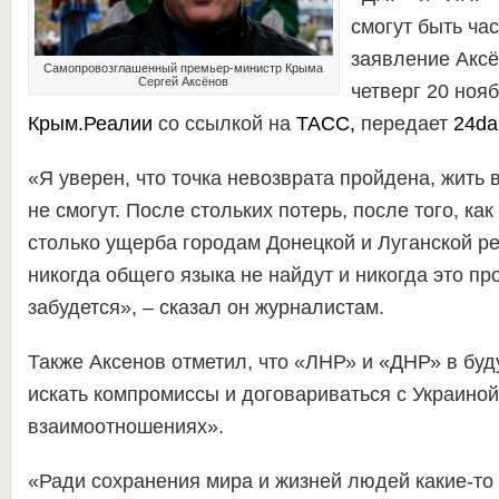
смогут быть ча
заявление Аксё
Самопровозглашенный премьер-министр Крыма
Сергей Аксёнов
четверг 20 ноя
Крым.Реалии
со ссылкой на
ТАСС
,
передает
24dai
«Я уверен, что точка невозврата пройдена, жить 
не смогут. После стольких потерь, после того, ка
столько ущерба городам Донецкой и Луганской ре
никогда общего языка не найдут и никогда это про
забудется», – сказал он журналистам.
Также Аксенов отметил, что «ЛНР» и «ДНР» в бу
искать компромиссы и договариваться с Украиной
взаимоотношениях».
«Ради сохранения мира и жизней людей какие-то