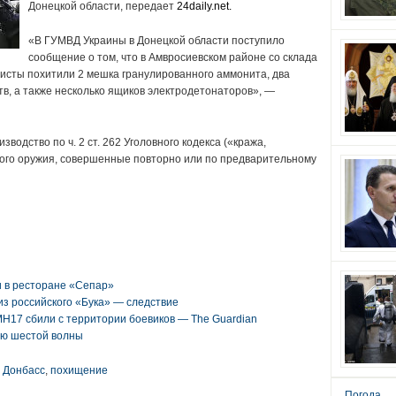
Донецкой области, передает
24daily.net.
«В ГУМВД Украины в Донецкой области поступило
сообщение о том, что в Амвросиевском районе со склада
сты похитили 2 мешка гранулированного аммонита, два
, а также несколько ящиков электродетонаторов», —
водство по ч. 2 ст. 262 Уголовного кодекса («кража,
ного оружия, совершенные повторно или по предварительному
и в ресторане «Сепар»
из российского «Бука» — следствие
MH17 сбили с территории боевиков — The Guardian
ю шестой волны
,
Донбасс
,
похищение
Погода