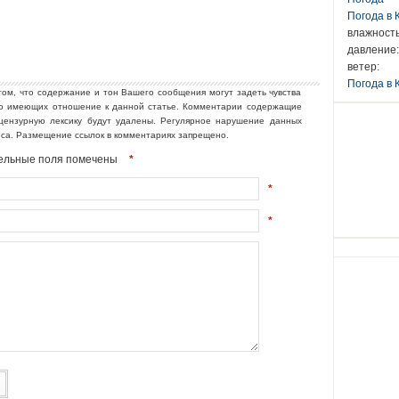
Погода в
влажность
давление:
ветер:
Погода в 
том, что содержание и тон Вашего сообщения могут задеть чувства
но имеющих отношение к данной статье. Комментарии содержащие
ецензурную лексику будут удалены. Регулярное нарушение данных
еса. Размещение ссылок в комментариях запрещено.
ательные поля помечены
*
*
*