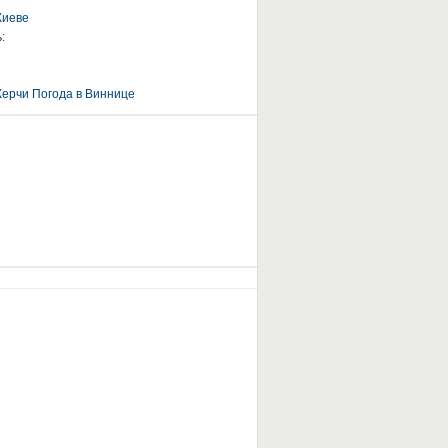
Киеве
:
Керчи
Погода в Виннице