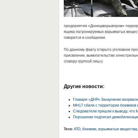
предприятия «Донецквзрывпром» террори
ящика патронируемых взрывчатых веществ
говорится в сообщении.
По данному факту открыто уголовное произ
присвоение, вымогательство огнестрель
сговору группой лиц»).
Другие новости:
Главаря «ДНР» Захарченко взорвал
MH17 сбили с территории боевиков 
Следователи пришли к выводу, что 
Порошенко подписал демобилизаци
Теги:
АТО
,
боевики
,
взрывчатые вещества