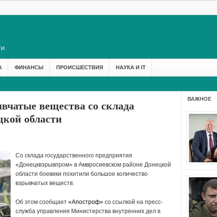
А
ФИНАНСЫ
ПРОИСШЕСТВИЯ
НАУКА И IT
ВАЖНОЕ
ывчатые вещества со склада
цкой области
Со склада государственного предприятия
«Донецквзрывпром» в Амвросиевском районе Донецкой
области боевики похитили большое количество
взрывчатых веществ.
Об этом сообщает
«Апостроф»
со ссылкой на пресс-
служба управления Министерства внутренних дел в