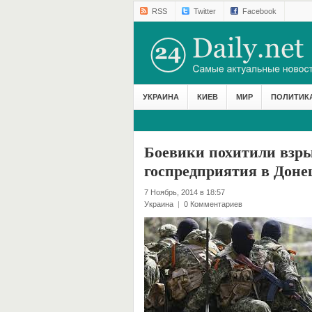
RSS
Twitter
Facebook
УКРАИНА
КИЕВ
МИР
ПОЛИТИК
​Боевики похитили взр
госпредприятия в Доне
7 Ноябрь, 2014 в 18:57
Украина
|
0 Комментариев