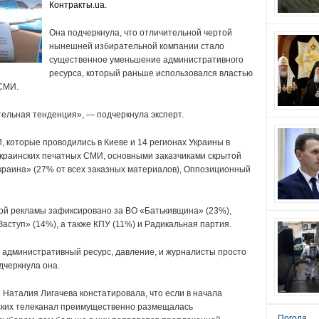
Контракты.ua.
Она подчеркнула, что отличительной чертой
нынешней избирательной компании стало
существенное уменьшение административного
ресурса, который раньше использовался властью
СМИ.
ельная тенденция», — подчеркнула эксперт.
 которые проводились в Киеве и 14 регионах Украины в
краинских печатных СМИ, основными заказчиками скрытой
краина» (27% от всех заказных материалов), Оппозиционный
той рекламы зафиксировано за ВО «Батькивщина» (23%),
аступ» (14%), а также КПУ (11%) и Радикальная партия.
 административный ресурс, давление, и журналисты просто
дчеркнула она.
 Наталия Лигачева констатировала, что если в начала
ских телеканал преимущественно размещалась
Погода