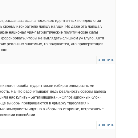
я, рассыпавшись на несколько идентичных по идеологии
ь своему избирателю лапшу на уши. Но даже эта лапша у
 такие национал ура-патриотические политические силы
форсировать, чтобы не выглядеть слишком уж глупо. Хотя
оих реальных знакомых, то получается, что приверженцев
ного.
ОТВЕТИТЬ
 низкого пошиба, пудрят мозги избирателям разными
ность. На что рассчитывают, ведь реальность совсем далека
шили нас купить «Батьткивщина», «Оппозиционный блок»,
обще выборы превращаются в ярмарку тщеславия и
ько коммунисты идут на выборы по-старинке, встречаясь с
яческими способами.
ОТВЕТИТЬ