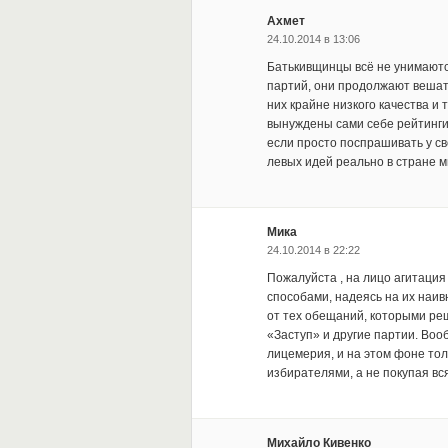
Ахмет
24.10.2014 в 13:06
Батькивщинцы всё не унимаютс
партий, они продолжают вешат
них крайне низкого качества и
вынуждены сами себе рейтинги 
если просто поспрашивать у св
левых идей реально в стране м
Мика
24.10.2014 в 22:22
Пожалуйста , на лицо агитация
способами, надеясь на их наив
от тех обещаний, которыми ре
«Заступ» и другие партии. Во
лицемерия, и на этом фоне тол
избирателями, а не покупая вс
Михайло Кивенко