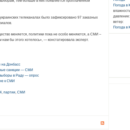
 выборам, тем больше в них появляется проплаченной
Погода в
влажность
давление:
щеукраинских телеканалах было зафиксировано 97 заказных
ветер:
риалов.
Погода в 
ество меняется, политики пока не особо меняются, а СМИ –
 нам бы этого хотелось», — констатировала эксперт.
я на Донбасс
дные санкции — СМИ
выборы в Раду — опрос
ие к СМИ
4
,
партии
,
СМИ