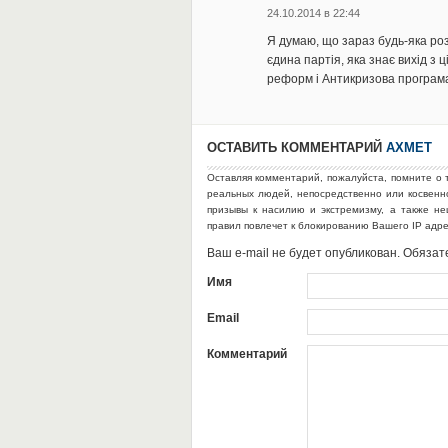
24.10.2014 в 22:44
Я думаю, що зараз будь-яка ро
єдина партія, яка знає вихід з ц
реформ і Антикризова програма.
ОСТАВИТЬ КОММЕНТАРИЙ
АХМЕТ
Оставляя комментарий, пожалуйста, помните о 
реальных людей, непосредственно или косвен
призывы к насилию и экстремизму, а также н
правил повлечет к блокированию Вашего IP адр
Ваш e-mail не будет опубликован. Обяз
Имя
Email
Комментарий