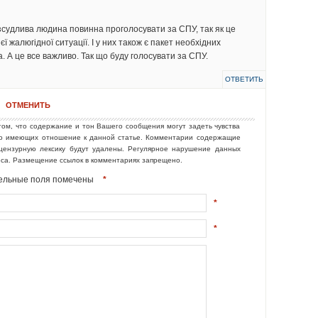
зсудлива людина повинна проголосувати за СПУ, так як це
ієї жалюгідної ситуації. І у них також є пакет необхідних
 А це все важливо. Так що буду голосувати за СПУ.
ОТВЕТИТЬ
ОТМЕНИТЬ
том, что содержание и тон Вашего сообщения могут задеть чувства
но имеющих отношение к данной статье. Комментарии содержащие
ецензурную лексику будут удалены. Регулярное нарушение данных
еса. Размещение ссылок в комментариях запрещено.
ательные поля помечены
*
*
*