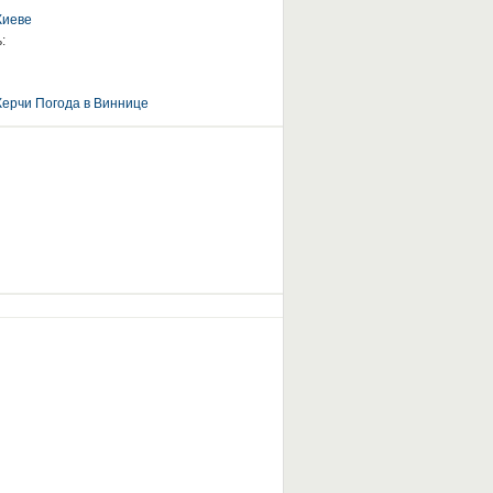
Киеве
:
Керчи
Погода в Виннице