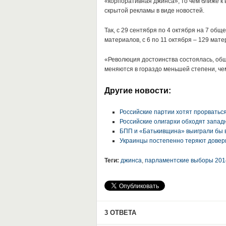
«корпоративная джинса», то чем ближе к
скрытой рекламы в виде новостей.
Так, с 29 сентября по 4 октября на 7 об
материалов, с 6 по 11 октября – 129 мате
«Революция достоинства состоялась, общ
меняются в гораздо меньшей степени, чем
Другие новости:
Российские партии хотят прорватьс
Российские олигархи обходят запа
БПП и «Батькивщина» выиграли бы 
Украинцы постепенно теряют довер
Теги:
джинса
,
парламентские выборы 201
3 ОТВЕТА