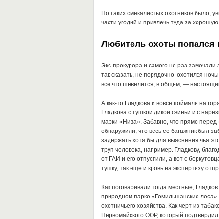
Но таких смекалистых охотников было, ув
части угодий и привлечь туда за хорошую
Любитель охоты попался 
Экс-прокурора и самого не раз замечали з
так сказать, не порядочно, охотился но
все что шевелится, в общем, — настоящий
А как-то Гладкова и вовсе поймали на го
Гладкова с тушкой дикой свиньи и с нар
марки «Нива». Забавно, что прямо перед
обнаружили, что весь ее багажник был за
задержать хотя бы для выяснения чья это 
труп человека, например. Гладкову, благ
от ГАИ и его отпустили, а вот с беркутов
тушку, так еще и кровь на экспертизу отп
Как поговаривали тогда местные, Гладко
природном парке «Гомильшанские леса». С
охотничьего хозяйства. Как черт из таба
Первомайского ООР, который подтвердил н