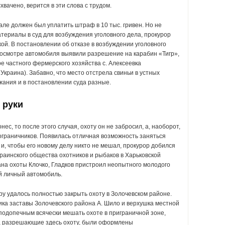
хвачено, верится в эти слова с трудом.
еале должен был уплатить штраф в 10 тыс. гривен. Но не
териалы в суд для возбуждения уголовного дела, прокурор
кой. В постановлении об отказе в возбуждении уголовного
 осмотре автомобиля выявили разрешение на карабин «Тигр»,
ре частного фермерского хозяйства с. Алексеевка
Украина). Забавно, что место отстрела свиньи в устных
ания и в постановлении суда разные.
 руки
ес, то после этого случая, охоту он не забросил, а, наоборот,
граничников. Появилась отличная возможность заняться
и, чтобы его новому делу никто не мешал, прокурор добился
раинского общества охотников и рыбаков в Харьковской
ана охоты Клочко, Гладков пристроил неопытного молодого
й личный автомобиль.
ру удалось полностью закрыть охоту в Золочевском районе.
ика заставы Золочевского района А. Шило и верхушка местной
подопечным всячески мешать охоте в приграничной зоне,
в, разрешающие здесь охоту, были оформлены