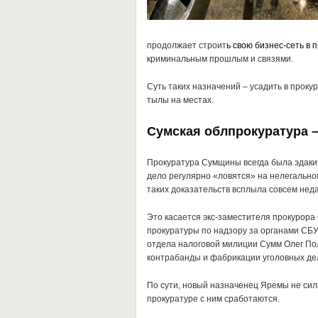
продолжает строит
ь свою
бизнес-сеть в 
криминальным прошлым и связями.
Суть таких назначений – усадить в проку
тылы на местах.
Сумская облпрокуратура –
Прокуратура Сумщины всегда была эдаким
дело регулярно «ловятся» на нелегально
таких доказательств всплыла совсем неда
Это касается экс-заместителя прокурор
прокуратуры по надзору за органами СБУ
отдела налоговой милиции Сумм Олег По
контрабанды и фабрикации уголовных де
По сути, новый назначенец Яремы не силь
прокуратуре с ним сработаются.