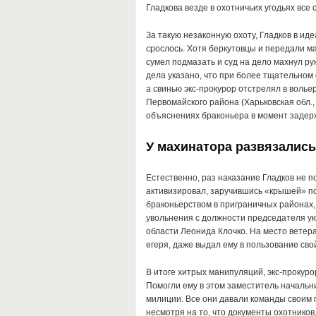
Гладкова везде в охотничьих угодьях все с
За такую незаконную охоту, Гладков в ид
срослось. Хотя беркутовцы и передали ма
сумел подмазать и суд на дело махнул ру
дела указано, что при более тщательном
а свинью экс-прокурор отстрелял в волье
Первомайского района (Харьковская обл., 
объяснениях браконьера в момент задерж
У махинатора развязались
Естественно, раз наказание Гладков не пон
активизировал, заручившись «крышей» по
браконьерством в приграничных районах, 
увольнения с должности председателя ук
области Леонида Клочко. На место ветер
егеря, даже выдал ему в пользование сво
В итоге хитрых манипуляций, экс-прокуро
Помогли ему в этом заместитель начальн
милиции. Все они давали команды своим 
несмотря на то, что документы охотнико