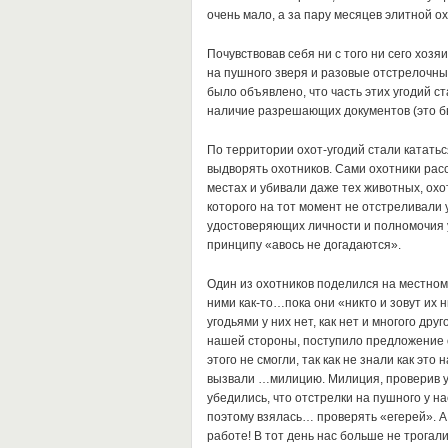
очень мало, а за пару месяцев элитной ох
Почувствовав себя ни с того ни сего хозя
на пушного зверя и разовые отстрелочны
было объявлено, что часть этих угодий с
наличие разрешающих документов (это бы
По территории охот-угодий стали кататьс
выдворять охотников. Сами охотники рас
местах и убивали даже тех животных, охо
которого на тот момент не отстреливали у
удостоверяющих личности и полномочия у 
принципу «авось не догадаются».
Один из охотников поделился на местном
ними как-то…пока они «никто и зовут их 
угодьями у них нет, как нет и многого дру
нашей стороны, поступило предложение 
этого не смогли, так как не знали как эт
вызвали …милицию. Милиция, проверив у 
убедились, что отстрелки на пушного у на
поэтому взялась… проверять «егерей». А 
работе! В тот день нас больше не трогали