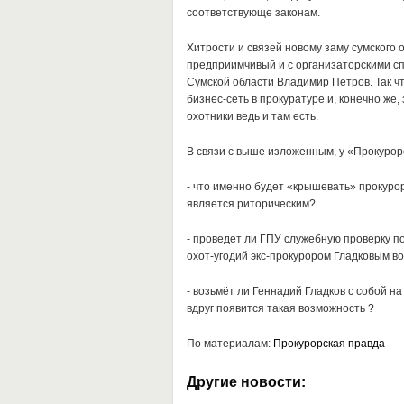
соответствующе законам.
Хитрости и связей новому заму сумского 
предприимчивый и с организаторскими сп
Сумской области Владимир Петров. Так чт
бизнес-сеть в прокуратуре и, конечно же
охотники ведь и там есть.
В связи с выше изложенным, у «Прокурор
- что именно будет «крышевать» прокурор
является риторическим?
- проведет ли ГПУ служебную проверку п
охот-угодий экс-прокурором Гладковым в
- возьмёт ли Геннадий Гладков с собой н
вдруг появится такая возможность ?
По материалам:
Прокурорская правда
Другие новости: