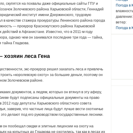
о, скупятся на похвалы даже официальные сайты ГПУ и
Погода в
озачок Золочевского района Харьковской области, Геннадий
влажность
 юридический институт имени Дзержинского, трудовую
давление:
ал в качестве стажера прокуратуры Ленинского района города
ветер:
жность — прокурор Краснокутского района Харьковской
Погода в 
 действий в Афганистане. Известно, что в 2011-м году
ора, однако чем он занимался последние три года — тайна,
 тайна Гладкова.
– хозяин леса Гена
щественности, экс-прокурор решил захапать леса и привлечь
строить «королевскую охоту» за большие деньги, поэтому он
дном Золочевском районе.
каких документов, а людям, которых он втянул в эту аферу,
 в Киеве будут подписаны официальные документы на право
 в 2012 году депутаты Харьковского областного совета
дья, заверив, что частные лица будут лучше вести охотничье
м это делают под его руководством государственные лесники.
 он пообещал скидки и элитные лицензии на охоту на
дьях на копытных до Гладкова не охотились, так как в лесах их