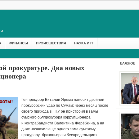
А
ФИНАНСЫ
ПРОИСШЕСТВИЯ
НАУКА И IT
ВАЖНОЕ
ой прокуратуре. Два новых
пционера
Генпрокурор Виталий Ярема наносит двойной
прокурорский удар по Сумам: через месяц после
своего прихода в ГПУ он пристроил в замы
сумского облпрокурора коррупционера
и контрабандиста Валентина Жерёбкина, а на
днях назначил еще одного зама сумскому
прокурору- браконьера и беспредельщика