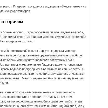
ы, мало и Гладкову таки удалось выдворить «бюджетников» из
 денежку браконьеров.
на горячем
а браконьерство. Егеря рассказывали, что Гладков вел себя,
чью, ослеплял животных фарами машины и убивал, отстреливал
 живодер, а не охотник.
рячем. В неохотничий сезон «Беркут» задержал машину
езным незарегистрированным оружием на своем автомобиле
 «Беркутом» машину останавливали сотрудники ГАИ и
брызган кровью, однако ни кто Гладкова даже не попытался
кровь, ведь экс-прокурор мог в багажнике не свинью везти, а
одаря нескольким звонкам по мобильному, удалось отмазаться
цами не повезло. Мало того, что те обыскали машину и нашли
равили.
в вез свинью после нелегальной охоты в Национальном
ам же экс-прокурор пояснил, что тушку он везет из
керки, на место досмотра автомобиля сразу же прибыл егерь
аличие кабанов в охотничьем хозяйстве. Однако зная, что у