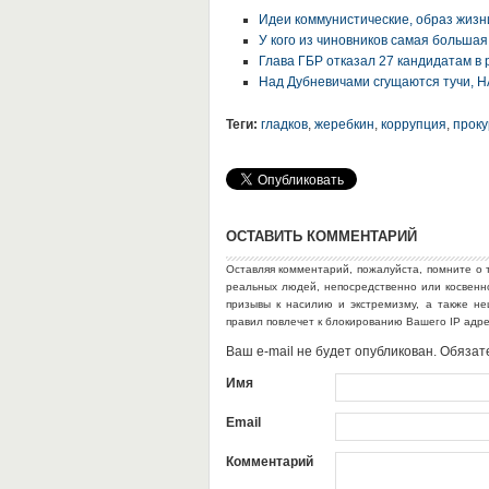
Идеи коммунистические, образ жизн
У кого из чиновников самая большая 
Глава ГБР отказал 27 кандидатам в 
Над Дубневичами сгущаются тучи, Н
Теги:
гладков
,
жеребкин
,
коррупция
,
проку
ОСТАВИТЬ КОММЕНТАРИЙ
Оставляя комментарий, пожалуйста, помните о 
реальных людей, непосредственно или косвен
призывы к насилию и экстремизму, а также н
правил повлечет к блокированию Вашего IP адр
Ваш e-mail не будет опубликован. Обяз
Имя
Email
Комментарий