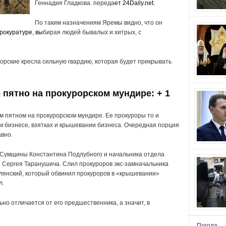
Геннадия Гладкова. переда
ет
24Daily.net
.
По таким назначениям Яремы видно, что он
прокуратуре
, вы
бирая людей бывалых и хитрых, с
рорские кресла сильную гвардию, которая будет прикрывать
 пятно на прокурорском мундире: + 1
 пятном на прокурорском мундире. Ее прокуроры то и
м бизнесе, взятках и крышевании бизнеса. Очередная порция
вно.
а Сумщины Константина Подлубного и начальника отдела
 Сергея Таранушича. Слил прокуроров экс-замначальника
лянский, который обвинил прокуроров в «крышевании»
л.
но отличается от его предшественника, а значит, в
Погода