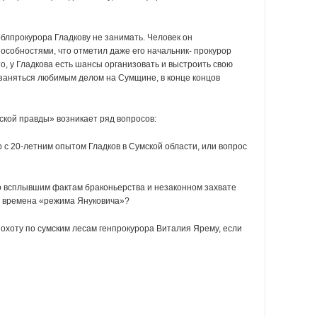
облпрокурора Гладкову не занимать. Человек он
особностями, что отметил даже его начальник- прокурор
о, у Гладкова есть шансы организовать и выстроить свою
, заняться любимым делом на Сумщине, в конце концов
ской правды» возникает ряд вопросов:
 с 20-летним опытом Гладков в Сумской области, или вопрос
о всплывшим фактам браконьерства и незаконном захвате
о времена «режима Януковича»?
а охоту по сумским лесам генпрокурора Виталия Ярему, если