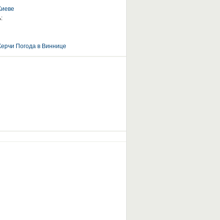
Киеве
:
Керчи
Погода в Виннице