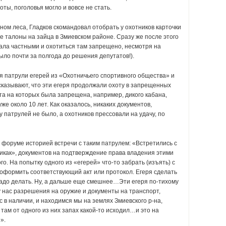
оты, поголовья могло и вовсе не стать.
ином леса, Гладков скомандовал отобрать у охотников карточки
е талоны на зайца в Змиевском районе. Сразу же после этого
тала частными и охотиться там запрещено, несмотря на
ло почти за полгода до решения депутатов!).
я патрули егерей из «Охотничьего спортивного общества» и
сказывают, что эти егеря продолжали охоту в запрещенных
та на которых была запрещена, например, дикого кабана,
же около 10 лет. Как оказалось, никаких документов,
патрулей не было, а охотников прессовали на удачу, по
 форуме историей встречи с таким патрулем: «Встретились с
никак», документов на подтверждение права владения этими
гого. На попытку одного из «егерей» что-то забрать (изъять) с
оформить соответствующий акт или протокол. Егеря сделать
о надо делать. Ну, а дальше еще смешнее…Эти егеря по-тихому
нас разрешения на оружие и документы на транспорт,
с в наличии, и находимся мы на землях Змиевского р-на,
там от одного из них запах какой-то исходил…и это на
».