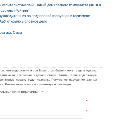
и капиталистический. Новый дом главного коммуниста (ФОТО)
церковь (Рейтинг)
руководители из-за подозрений коррупции и госизмене
АБУ открыло уголовное дело
ратура
,
Сумы
том, что содержание и тон Вашего сообщения могут задеть чувства
но имеющих отношение к данной статье. Комментарии содержащие
ецензурную лексику будут удалены. Регулярное нарушение данных
еса. Размещение ссылок в комментариях запрещено.
ательные поля помечены
*
*
*