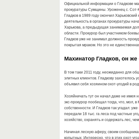
Официальной информации о Гладкове мал
прокуратуры Сумщины. Уроженец с. Сот-К
Гладков в 1989 году окончил Харьковский
деятельность в органах прокуратуры нач
Харькова, а предыдущая занимаемая дол
области. Прокурор был участником боевых
Гладков уже не занимал должность прокур
покрытая мраком. Но это не единственная
Махинатор Гладков, он же 
В том таки 2011 году, неожиданно для об
элитных клиентов. Гладкову захотелось у
объявил себя хозяином охот-угодий в ро
Хозяйничать тут он начал даже не имея ни
экс-прокурор пообещал тогда, что, мол,
собственности. И Гладков так угадал: уже
передали 18 тыс. га леса под частные уго
хозяйство, охранять и содержать лес, че
Начиная лесную аферу, своим сообщникам
копытных. Интересно, что в этих охот-уго