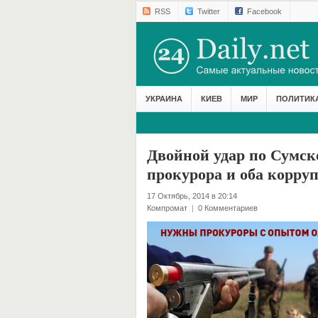
RSS
Twitter
Facebook
УКРАИНА
КИЕВ
МИР
ПОЛИТИК
Двойной удар по Сумск
прокурора и оба корру
17 Октябрь, 2014 в 20:14
Компромат
|
0 Комментариев