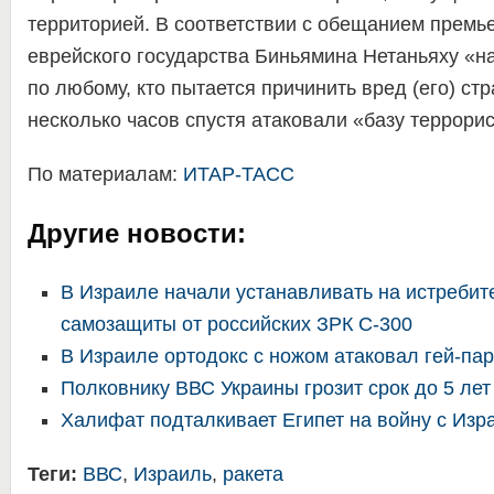
территорией. В соответствии с обещанием премь
еврейского государства Биньямина Нетаньяху «н
по любому, кто пытается причинить вред (его) ст
несколько часов спустя атаковали «базу террорис
По материалам:
ИТАР-ТАСС
Другие новости:
В Израиле начали устанавливать на истребите
самозащиты от российских ЗРК С-300
В Израиле ортодокс с ножом атаковал гей-пар
Полковнику ВВС Украины грозит срок до 5 ле
Халифат подталкивает Египет на войну с Изр
Теги:
ВВС
,
Израиль
,
ракета