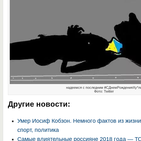
надеемся с последним #СДнемРожденияХу*л
Фото: Twitter
Другие новости:
Умер Иосиф Кобзон. Немного фактов из жизни
спорт, политика
Самые влиятельные россияне 2018 года — Т