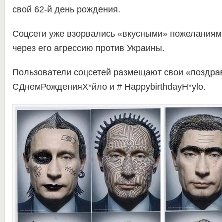
свой 62-й день рождения.
Соцсети уже взорвались «вкусными» пожеланиями
через его агрессию против Украины.
Пользователи соцсетей размещают свои «поздра
СДнемРожденияХ*йло и # HappybirthdayH*ylo.