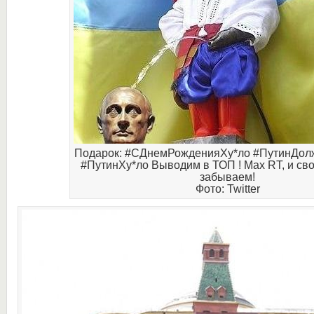
Подарок: #СДнемРожденияХу*ло #ПутинДол
#ПутинХу*ло Выводим в ТОП ! Max RT, и сво
забываем!
Фото: Twitter