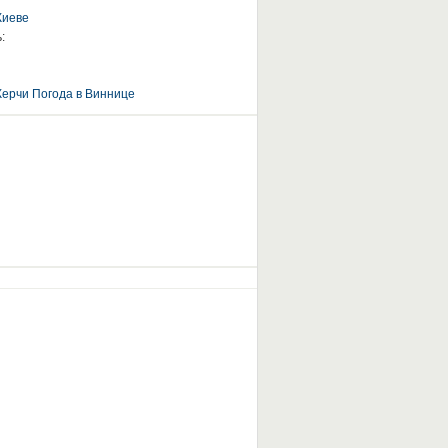
Киеве
:
Керчи
Погода в Виннице