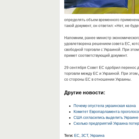
определять объем временного применения
такой документ, он ответил: «Нет, не буде
Напомним, ранее министр экономического
удовлетворена решением совета ЕС, кото
свободной торговли с Украиной. При этом
примет соответствующий документ.
29 сентября Совет ЕС одобрил перенос д
торговли между ЕС и Украиной. При этом
со стороны ЕС в отношении Украины.
Другие новости:
Почему опустела украинская казна
Комитет Европарламента проголосо
США согласились выделить Украине
Сколько предприятий Украина поте
Теги:
ЕС
,
ЗСТ
,
Украина