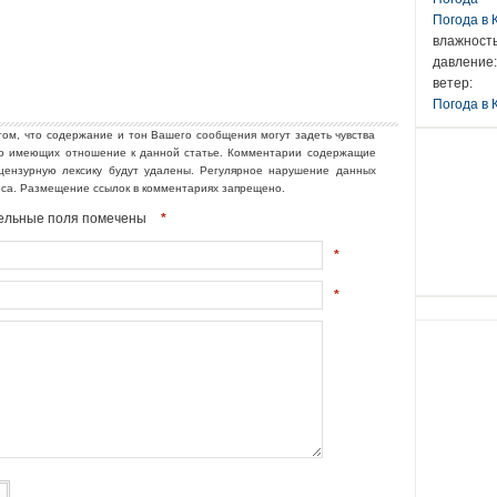
Погода в
влажность
давление:
ветер:
Погода в 
том, что содержание и тон Вашего сообщения могут задеть чувства
но имеющих отношение к данной статье. Комментарии содержащие
ецензурную лексику будут удалены. Регулярное нарушение данных
еса. Размещение ссылок в комментариях запрещено.
ательные поля помечены
*
*
*