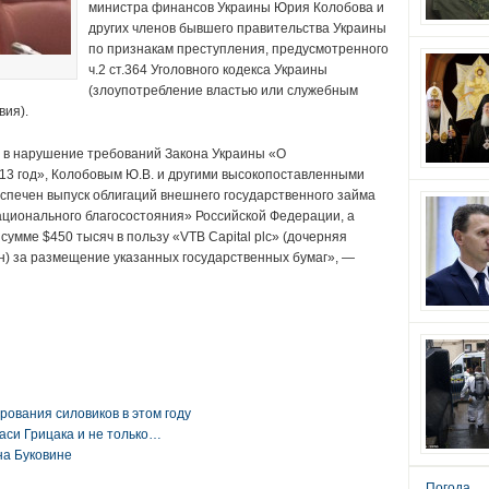
министра финансов Украины Юрия Колобова и
других членов бывшего правительства Украины
по признакам преступления, предусмотренного
ч.2 ст.364 Уголовного кодекса Украины
(злоупотребление властью или служебным
вия).
 в нарушение требований Закона Украины «О
13 год», Колобовым Ю.В. и другими высокопоставленными
спечен выпуск облигаций внешнего государственного займа
ационального благосостояния» Российской Федерации, а
сумме $450 тысяч в пользу «VTB Capital plc» (дочерняя
он) за размещение указанных государственных бумаг», —
ования силовиков в этом году
аси Грицака и не только…
на Буковине
Погода