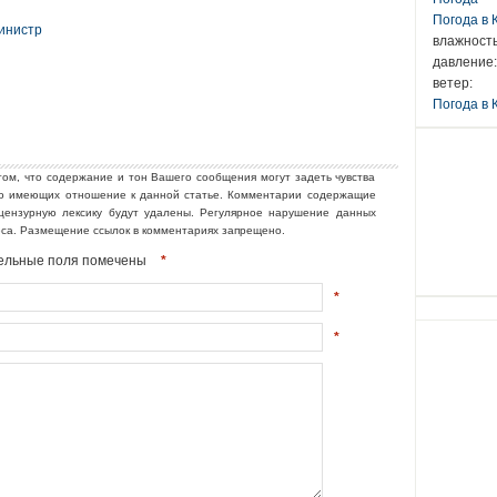
Погода в
инистр
влажность
давление:
ветер:
Погода в 
том, что содержание и тон Вашего сообщения могут задеть чувства
но имеющих отношение к данной статье. Комментарии содержащие
ецензурную лексику будут удалены. Регулярное нарушение данных
еса. Размещение ссылок в комментариях запрещено.
ательные поля помечены
*
*
*