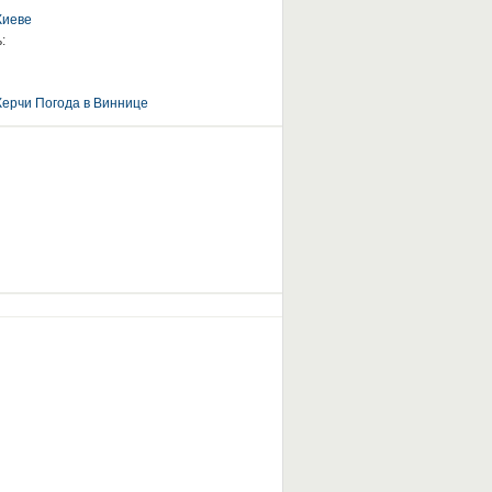
Киеве
:
Керчи
Погода в Виннице