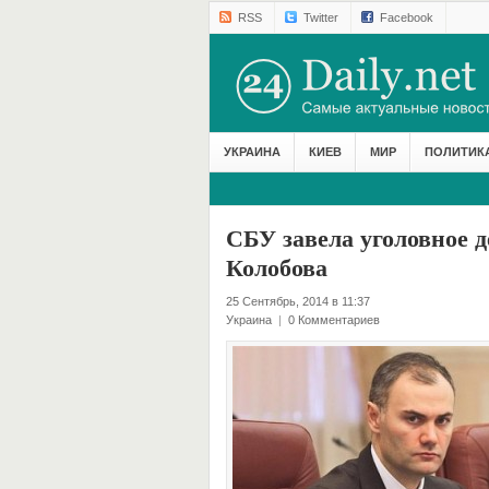
RSS
Twitter
Facebook
УКРАИНА
КИЕВ
МИР
ПОЛИТИК
СБУ завела уголовное 
Колобова
25 Сентябрь, 2014 в 11:37
Украина
|
0 Комментариев