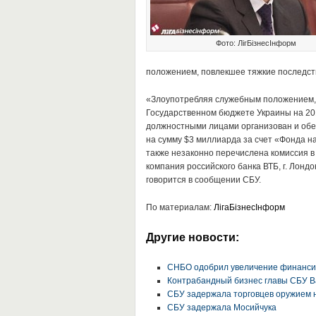
Фото: ЛігБізнесІнформ
положением, повлекшее тяжкие последст
«Злоупотребляя служебным положением,
Государственном бюджете Украины на 20
должностными лицами организован и обе
на сумму $3 миллиарда за счет «Фонда н
также незаконно перечислена комиссия в 
компания российского банка ВТБ, г. Лонд
говорится в сообщении СБУ.
По материалам:
ЛігаБізнесІнформ
Другие новости:
СНБО одобрил увеличение финансир
Контрабандный бизнес главы СБУ В
СБУ задержала торговцев оружием 
СБУ задержала Мосийчука