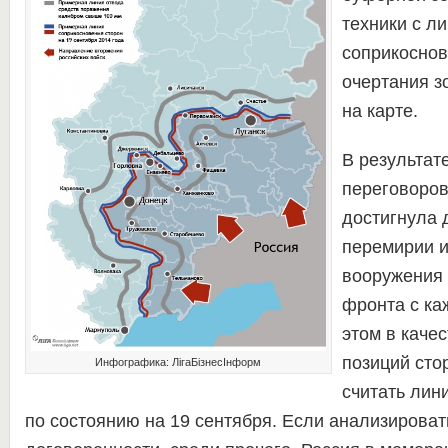
техники с л
соприкосно
очертания з
на карте.
В результат
переговоров
достигнула 
перемирии и
вооружения 
фронта с ка
этом в качес
позиций сто
Инфографика: ЛігаБізнесІнформ
считать лин
по состоянию на 19 сентября. Если анализирова