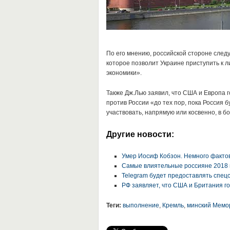
По его мнению, российской стороне след
которое позволит Украине приступить к л
экономики».
Также Дж.Лью заявил, что США и Европа 
против России «до тех пор, пока Россия 
участвовать, напрямую или косвенно, в б
Другие новости:
Умер Иосиф Кобзон. Немного фактов 
Самые влиятельные россияне 2018 
Telegram будет предоставлять спе
РФ заявляет, что США и Британия г
Теги:
выполнение
,
Кремль
,
минский Мемо