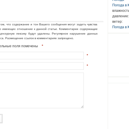
Погода в
влажность
давление:
ветер:
том, что содержание и тон Вашего сообщения могут задеть чувства
Погода в 
но имеющих отношение к данной статье. Комментарии содержащие
ецензурную лексику будут удалены. Регулярное нарушение данных
еса. Размещение ссылок в комментариях запрещено.
ательные поля помечены
*
*
*