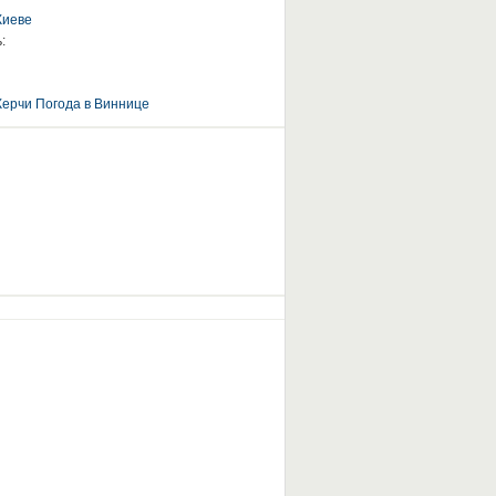
Киеве
:
Керчи
Погода в Виннице