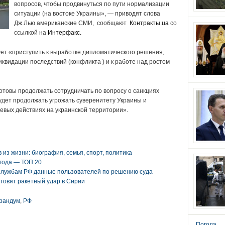
вопросов, чтобы продвинуться по пути нормализации
ситуации (на востоке Украины», — приводят слова
Дж.Лью американские СМИ, сообщают
Контракты.ua
со
ссылкой на
Интерфакс.
ует «приступить к выработке дипломатического решения,
иквидации последствий (конфликта ) и к работе над ростом
готовы продолжать сотрудничать по вопросу о санкциях
будет продолжать угрожать суверенитету Украины и
оевых действиях на украинской территории».
из жизни: биография, семья, спорт, политика
года — ТОП 20
цслужбам РФ данные пользователей по решению суда
отовят ракетный удар в Сирии
рандум
,
РФ
Погода