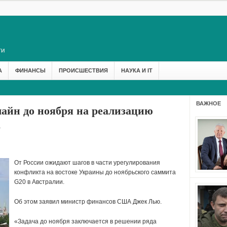
А
ФИНАНСЫ
ПРОИСШЕСТВИЯ
НАУКА И IT
ВАЖНОЕ
айн до ноября на реализацию
а
От России ожидают шагов в части урегулирования
конфликта на востоке Украины до ноябрьского саммита
G20 в Австралии.
Об этом заявил министр финансов США Джек Лью.
«Задача до ноября заключается в решении ряда