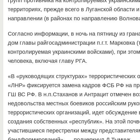
групп противника на контролируемых украинским
территориях, прежде всего в Луганской области 
направлении (в районах по направлению Волнов
Согласно информации, в ночь на пятницу из гран
дом главы райгосадминистрации п.г.т. Марковка (
контролируемая украинскими войсками), при это
человека, включая главу РГА.
«В «руководящих структурах» террористических 
«ЛНР» фиксируется замена кадров ФСБ РФ на пр
ГШ ВС РФ. В н.п.Стаханов и Антрацит отмечен в
недовольства местных боевиков российским рук
террористических организаций, идет обсуждение
создания собственных «республик». На этой поч
участившиеся перестрелки между представителя
бандформирований», — подчеркнул Д.Тымчук.