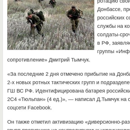
ротацию свои
Донбассе, пр
российских с
службы на ко
солдаты-сро
в РФ, заявля
группы «Инф
сопротивление» Дмитрий Тымчук.
«За последние 2 дня отмечено прибытие на Донб
2-х новых ротных тактических групп и подраздел
ГШ ВС РФ. Идентифицирована батарея российск
2С4 «Тюльпан» (4 ед.)», — написал Д.Тымчук на 
соцсети Facebook.
Он также отметил активизацию «диверсионно-ра