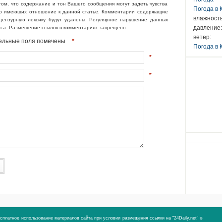
том, что содержание и тон Вашего сообщения могут задеть чувства
Погода в
но имеющих отношение к данной статье. Комментарии содержащие
влажность
ецензурную лексику будут удалены. Регулярное нарушение данных
давление:
еса. Размещение ссылок в комментариях запрещено.
ветер:
ательные поля помечены
*
Погода в 
*
*
сплатное использование материалов сайта при условии размещения ссылки на "24Daily.net" в