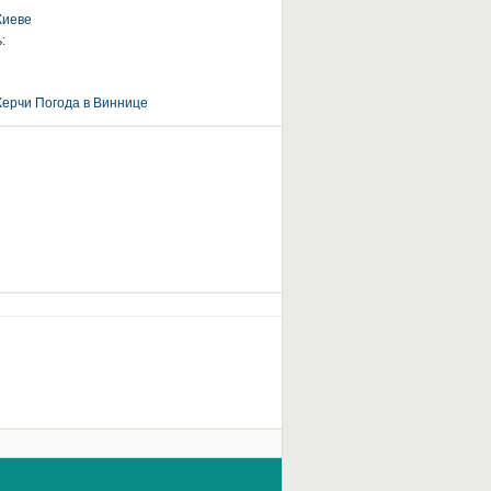
Киеве
:
Керчи
Погода в Виннице