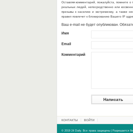
Оставляя комментарий, пожалуйста, помните о 
реальных людей, непосредственно или косвен
призывы к насилию и экстремизму, а также н
правил повлечет к блокированию Вашего IP адр
Ваш e-mail не будет опубликован. Обяз
Имя
Email
Комментарий
КОНТАКТЫ
ВОЙТИ
© 2019 24 Daily. Все права защищены | Разрешается бе