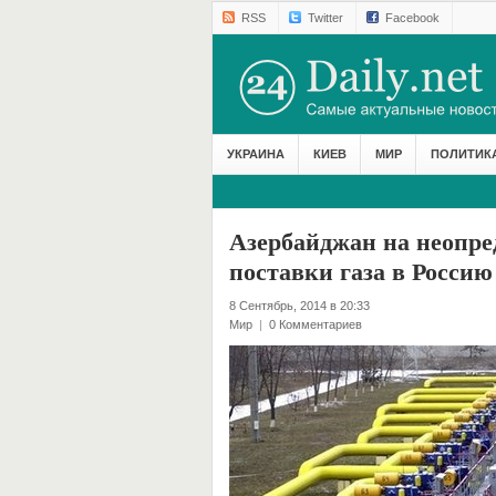
RSS
Twitter
Facebook
УКРАИНА
КИЕВ
МИР
ПОЛИТИК
Азербайджан на неопре
поставки газа в Россию
8 Сентябрь, 2014 в 20:33
Мир
|
0 Комментариев