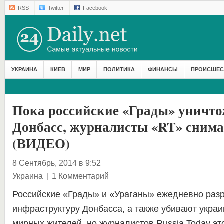
RSS
Twitter
Facebook
УКРАИНА
КИЕВ
МИР
ПОЛИТИКА
ФИНАНСЫ
ПРОИСШЕС
Пока российские «Грады» уничт
Донбасс, журналисты «RT» снима
(ВИДЕО)
8 Сентябрь, 2014 в 9:52
Украина
|
1 Комментарий
Российские «Грады» и «Ураганы» ежедневно раз
инфраструктуру Донбасса, а также убивают украи
мирных жителей, но журналистов Russia Today эт