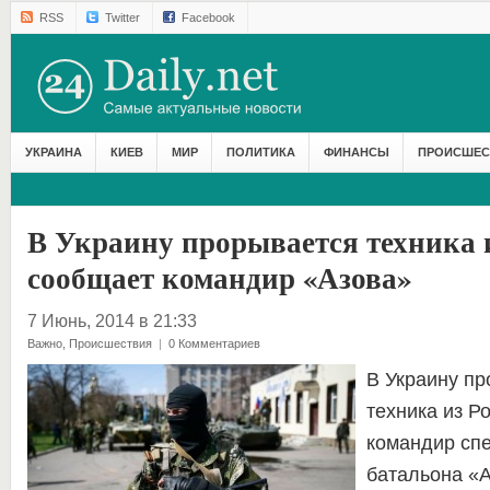
RSS
Twitter
Facebook
УКРАИНА
КИЕВ
МИР
ПОЛИТИКА
ФИНАНСЫ
ПРОИСШЕС
В Украину прорывается техника и
сообщает командир «Азова»
7 Июнь, 2014 в 21:33
Важно
,
Происшествия
|
0 Комментариев
В Украину пр
техника из Р
командир сп
батальона «