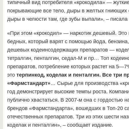
типичный вид потребителя «крокодила» — жуткие
покрывающие все тело, дыры в желтых гниющих о
дыры в челюсти там, где зубы выпали», – писала 
«При этом «крокодил» — наркотик дешевый. Это 
бедных, который варят с помощью йода, бензина,
дешевых кодеинсодержащих препаратов — кодела
тетралгин, пенталгин, седал-М и пр… Топ кодеи
препаратов, потребление которых растет на 5—
это
терпинкод, коделак и пенталгин. Все три 
«Фармстандарт»
… Сырье для производства «кро
год демонстрирует высокие темпы роста. Компани
публично хвастаться. В 2007-м она с гордостью н
брендов «Фармстандарта», вошедших в Топ-20 с
отечественных препаратов. Три из этих шести на
коделак и пенталгин», – сообщает издание.