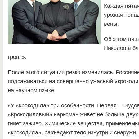
Каждая пятая
урожая попад
вены.
Об э том пи
Николов в бл
гроші».
После этого ситуация резко изменилась. Россиян
подсаживаться на совершенно ужасный «крокоди
на научном языке.
«У «крокодила» три особенности. Первая — чудо
«Крокодиловый» наркоман живет не больше двух 
гниет заживо. Химические вещества, применяемы
«крокодила», разъедают тело изнутри и снаружи, и