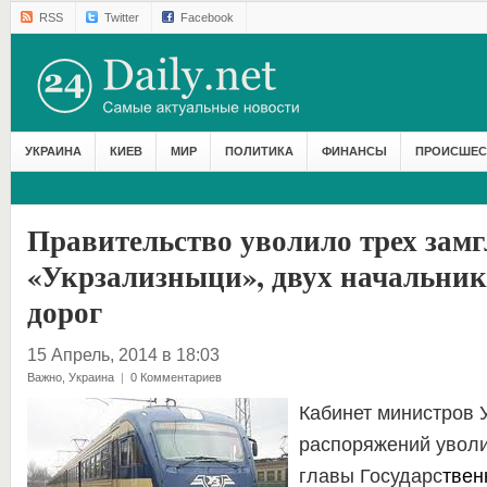
RSS
Twitter
Facebook
УКРАИНА
КИЕВ
МИР
ПОЛИТИКА
ФИНАНСЫ
ПРОИСШЕС
Правительство уволило трех зам
«Укрзализныци», двух начальни
дорог
15 Апрель, 2014 в 18:03
Важно
,
Украина
|
0 Комментариев
Кабинет министров 
распоряжений уволи
главы Государс
твен