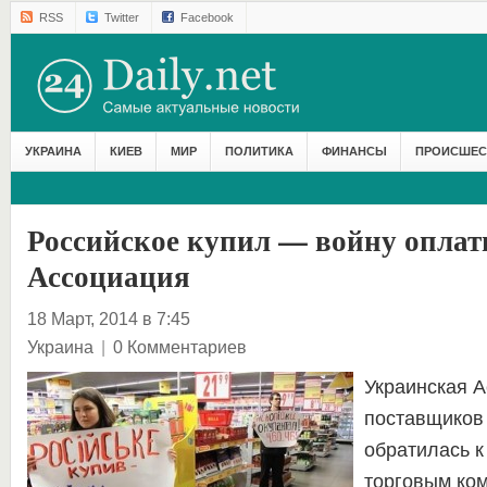
RSS
Twitter
Facebook
УКРАИНА
КИЕВ
МИР
ПОЛИТИКА
ФИНАНСЫ
ПРОИСШЕС
Российское купил — войну опла
Ассоциация
18 Март, 2014 в 7:45
Украина
|
0 Комментариев
Украинская 
поставщиков 
обратилась к
торговым ко