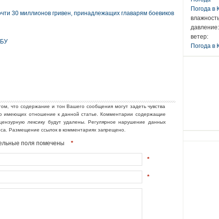
Погода в
очти 30 миллионов гривен, принадлежащих главарям боевиков
влажность
давление:
ветер:
БУ
Погода в 
том, что содержание и тон Вашего сообщения могут задеть чувства
но имеющих отношение к данной статье. Комментарии содержащие
ецензурную лексику будут удалены. Регулярное нарушение данных
еса. Размещение ссылок в комментариях запрещено.
ательные поля помечены
*
*
*