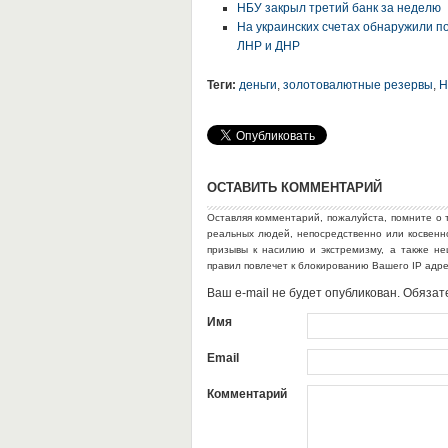
НБУ закрыл третий банк за неделю
На украинских счетах обнаружили п
ЛНР и ДНР
Теги:
деньги
,
золотовалютные резервы
,
Н
ОСТАВИТЬ КОММЕНТАРИЙ
Оставляя комментарий, пожалуйста, помните о 
реальных людей, непосредственно или косвен
призывы к насилию и экстремизму, а также н
правил повлечет к блокированию Вашего IP адр
Ваш e-mail не будет опубликован. Обяз
Имя
Email
Комментарий