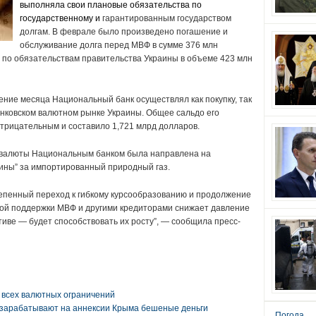
выполняла свои плановые обязательства по
государственному и
гарантированным государством
долгам. В феврале было произведено погашение и
обслуживание долга перед МВФ в сумме 376 млн
и по обязательствам правительства Украины в объеме 423 млн
чение месяца Национальный банк осуществлял как покупку, так
нковском валютном рынке Украины. Общее сальдо его
трицательным и составило 1,721 млрд долларов.
валюты Национальным банком была направлена ​​на
ины” за импортированный природный газ.
степенный переход к гибкому курсообразованию и продолжение
ой поддержки МВФ и другими кредиторами снижает давление
иве — будет способствовать их росту”, — сообщила пресс-
 всех валютных ограничений
 зарабатывают на аннексии Крыма бешеные деньги
Погода