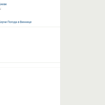
Киеве
:
Керчи
Погода в Виннице