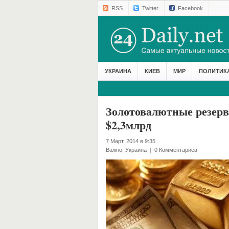
RSS
Twitter
Facebook
УКРАИНА
КИЕВ
МИР
ПОЛИТИК
Золотовалютные резерв
$2,3млрд
7 Март, 2014 в 9:35
Важно
,
Украина
|
0 Комментариев