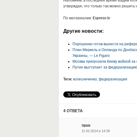
Напомним, в последнее время Вадим Кол
утверждая, что только так можно решить
По материалам:
Espreso.tv
Другие новости:
Порошенко готов вынести на рефер
План Меркель и Олланда по Донбас
Украины, — Le Figaro
Москва пригрозила Киеву войной за
Путин выступает за федерализацию
Теги:
колесниченко
,
федерализация
4 ОТВЕТА
прав
11.02.2014 в 14:39