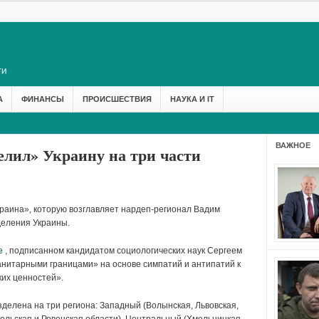
А
ФИНАНСЫ
ПРОИСШЕСТВИЯ
НАУКА И IT
ВАЖНОЕ
елил» Украину на три части
раина», которую возглавляет нардеп-регионал Вадим
деления Украины.
е
, подписанном кандидатом социологических наук Сергеем
анитарными границами» на основе симпатий и антипатий к
их ценностей».
зделена на три региона: Западный (Волынская, Львовская,