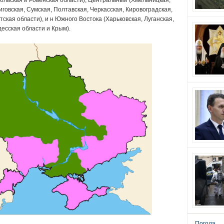
ольская и Ровенская области), Центральный (Хмельницкая,
говская, Сумская, Полтавская, Черкасская, Кировоградская,
ская области), и н Южного Востока (Харьковская, Луганская,
есская области и Крым).
Погода