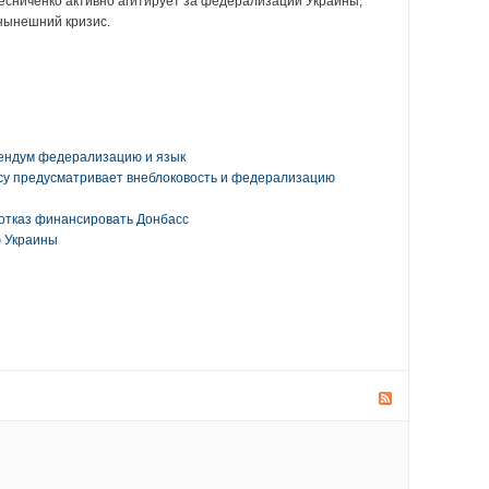
есниченко активно агитирует за федерализации Украины,
 нынешний кризис.
ендум федерализацию и язык
су предусматривает внеблоковость и федерализацию
 отказ финансировать Донбасс
 Украины