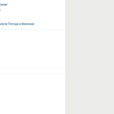
Киеве
:
Керчи
Погода в Виннице