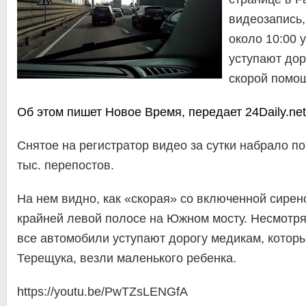
видеозапись,
около 10:00 
уступают до
скорой помо
Об этом пишет
Новое Время
,
передает
24Daily.net
Снятое на регистратор видео за сутки набрало поч
тыс. перепостов.
На нем видно, как «скорая» со включенной сирен
крайней левой полосе на Южном мосту. Несмотря
все автомобили уступают дорогу медикам, которы
Терещука, везли маленького ребенка.
https://youtu.be/PwTZsLENGfA