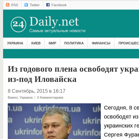
RSS
Twitter
Facebook
УКРАИНА
КИЕВ
МИР
ПОЛИТИКА
ФИНАНСЫ
ПРОИСШЕС
Из годового плена освободят укр
из-под Иловайска
8 Сентябрь, 2015 в 16:17
Важно
,
Украина
|
0 Комментариев
Сегодня, 8 с
освободят из
украинских г
Сергея Фурае