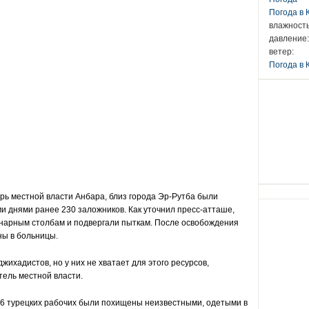
Погода в
влажность
давление:
ветер:
Погода в 
рь местной власти Анбара, близ города Эр-Рутба были
 днями ранее 230 заложников. Как уточнил пресс-атташе,
нарным столбам и подвергали пыткам. После освобождения
ны в больницы.
жихадистов, но у них не хватает для этого ресурсов,
тель местной власти.
 16 турецких рабочих были похищены неизвестными, одетыми в