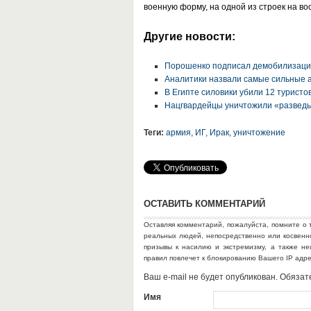
военную форму, на одной из строек на в
Другие новости:
Порошенко подписал демобилизаци
Аналитики назвали самые сильные 
В Египте силовики убили 12 туристо
Нацгвардейцы уничтожили «разведы
Теги:
армия
,
ИГ
,
Ирак
,
уничтожение
ОСТАВИТЬ КОММЕНТАРИЙ
Оставляя комментарий, пожалуйста, помните о 
реальных людей, непосредственно или косвен
призывы к насилию и экстремизму, а также н
правил повлечет к блокированию Вашего IP адр
Ваш e-mail не будет опубликован. Обяз
Имя