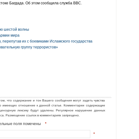
остоке Багдада. Об этом сообщила служба
ВВС
.
ю шестой волны
армии мира
в, перепутав их с боевиками Исламского государства
вательную группу террористов»
том, что содержание и тон Вашего сообщения могут задеть чувства
но имеющих отношение к данной статье. Комментарии содержащие
ецензурную лексику будут удалены. Регулярное нарушение данных
еса. Размещение ссылок в комментариях запрещено.
ательные поля помечены
*
*