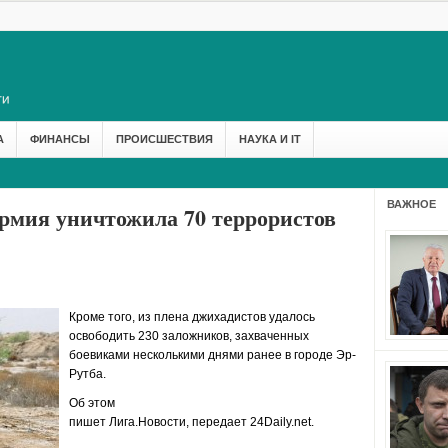
А
ФИНАНСЫ
ПРОИСШЕСТВИЯ
НАУКА И IT
ВАЖНОЕ
рмия уничтожила 70 террористов
Кроме того, из плена джихадистов удалось
освободить 230 заложников, захваченных
боевиками несколькими днями ранее в городе Эр-
Рутба.
Об этом
пишет
Лига.Новости,
передает
24Daily.net.