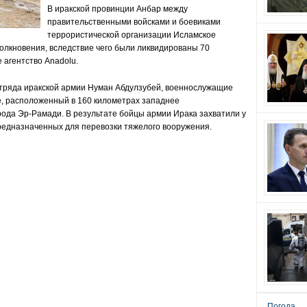
В иракской провинции Анбар между
правительственными войсками и боевиками
террористической организации Исламское
олкновения, вследствие чего были ликвидированы 70
е агентство
Anadolu
.
 отряда иракской армии Нуман Абдулзубей, военнослужащие
е, расположенный в 160 километрах западнее
ода Эр-Рамади. В результате бойцы армии Ирака захватили у
предназначенных для перевозки тяжелого вооружения.
Погода