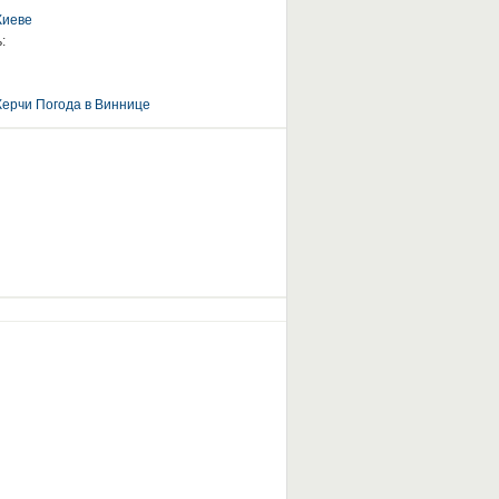
Киеве
:
Керчи
Погода в Виннице