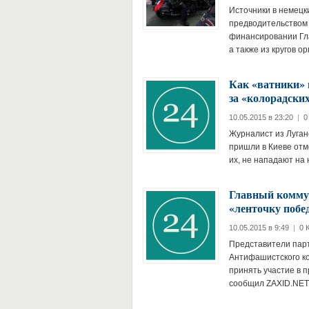
Источники в немецк
предводительством 
финансировании Гла
а также из кругов о
Как «ватники» в
за «колорадски
10.05.2015 в 23:20
|
0
Журналист из Луган
пришли в Киеве отме
их, не нападают на 
Главный коммун
«ленточку поб
10.05.2015 в 9:49
|
0 
Представители парт
Антифашистского к
принять участие в 
сообщил ZAXID.NET