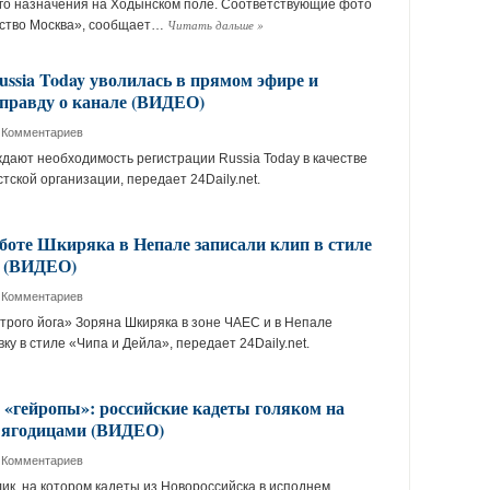
ого назначения на Ходынском поле. Соответствующие фото
Читать дальше
»
нство Москва», сообщает…
ssia Today уволилась в прямом эфире и
 правду о канале (ВИДЕО)
 Комментариев
дают необходимость регистрации Russia Today в качестве
ской организации, передает 24Daily.net.
боте Шкиряка в Непале записали клип в стиле
» (ВИДЕО)
 Комментариев
трого йога» Зоряна Шкиряка в зоне ЧАЕС и в Непале
ку в стиле «Чипа и Дейла», передает 24Daily.net.
 «гейропы»: российские кадеты голяком на
 ягодицами (ВИДЕО)
 Комментариев
лик, на котором кадеты из Новороссийска в исподнем