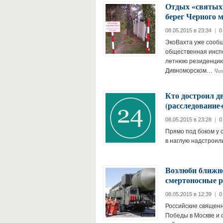
Отдых «святых»
берег Черного 
08.05.2015 в 23:34
|
0
ЭкоВахта уже сообщ
общественная инсп
летнюю резиденцию 
Чи
Дивноморском…
Кто достроил д
(расследовани
08.05.2015 в 23:28
|
0
Прямо под боком у 
в наглую надстроили
Возлюби ближне
смертоносные 
08.05.2015 в 12:39
|
0
Российские священн
Победы в Москве и 