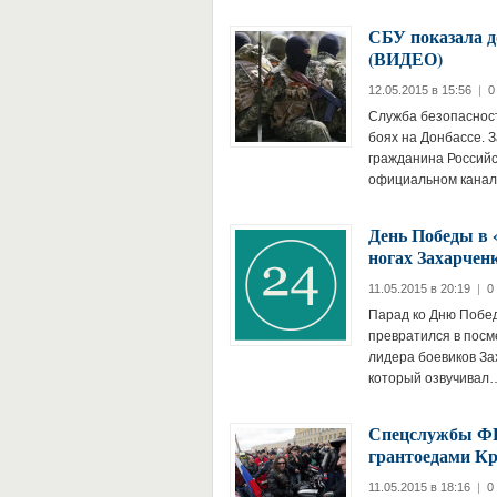
СБУ показала д
(ВИДЕО)
12.05.2015 в 15:56
|
0
Служба безопасност
боях на Донбассе. 
гражданина Россий
официальном кана
День Победы в 
ногах Захарчен
11.05.2015 в 20:19
|
0
Парад ко Дню Побед
превратился в посм
лидера боевиков За
который озвучива
Спецслужбы ФРГ
грантоедами К
11.05.2015 в 18:16
|
0