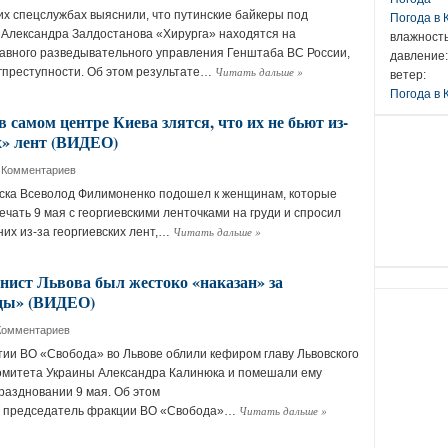
их спецслужбах выяснили, что путинские байкеры под
Погода в
Александра Залдостанова «Хирурга» находятся на
влажность
вного разведывательного управления Генштаба ВС России,
давление:
Читать дальше
»
ргпреступности. Об этом результате…
ветер:
Погода в 
 самом центре Киева злятся, что их не бьют из-
х» лент (ВИДЕО)
 Комментариев
ска Всеволод Филимоненко подошел к женщинам, которые
чать 9 мая с георгиевскими ленточками на груди и спросил
Читать дальше
»
них из-за георгиевских лент,…
ист Львова был жестоко «наказан» за
еды» (ВИДЕО)
Комментариев
ии ВО «Свобода» во Львове облили кефиром главу Львовского
омитета Украины Александра Калинюка и помешали ему
праздновании 9 мая. Об этом
Читать дальше
»
 председатель фракции ВО «Свобода»…