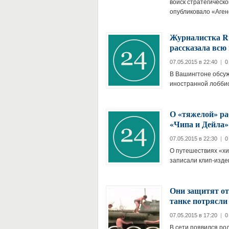
войск стратегическ
опубликовало «Аге
Журналистка Ru
рассказала всю
07.05.2015 в 22:40
|
0
В Вашингтоне обсуж
иностранной лоббист
О «тяжелой» ра
«Чипа и Дейла
07.05.2015 в 22:30
|
0
О путешествиях «хи
записали клип-издев
Они защитят от
танке потрясли
07.05.2015 в 17:20
|
0
В сети появился ро