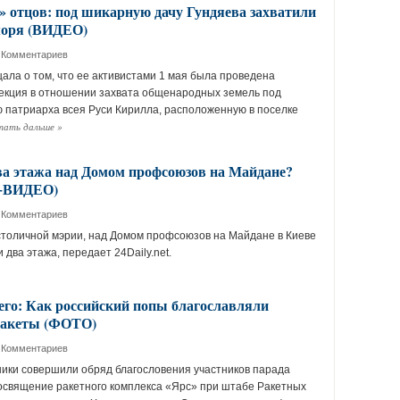
 отцов: под шикарную дачу Гундяева захватили
моря (ВИДЕО)
 Комментариев
ала о том, что ее активистами 1 мая была проведена
екция в отношении захвата общенародных земель под
патриарха всея Руси Кирилла, расположенную в поселке
тать дальше
»
ва этажа над Домом профсоюзов на Майдане?
е+ВИДЕО)
 Комментариев
столичной мэрии, над Домом профсоюзов на Майдане в Киеве
 два этажа, передает 24Daily.net.
го: Как российский попы благославляли
ракеты (ФОТО)
 Комментариев
ики совершили обряд благословения участников парада
освящение ракетного комплекса «Ярс» при штабе Ракетных