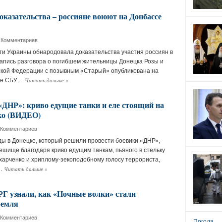
оказательства – россияне воюют на Донбассе
 Комментариев
и Украины обнародовала доказательства участия россиян в
Запись разговора о погибшем жительницы Донецка Розы и
ской Федерации с позывным «Старый» опубликована на
Читать дальше
»
ле СБУ…
«ДНР»: криво едущие танки и еле стоящий на
ко (ВИДЕО)
 Комментариев
ы в Донецке, который решили провести боевики «ДНР»,
ешище благодаря криво едущим танкам, пьяного в стельку
харченко и хриплому-зекоподобному голосу террориста,
Читать дальше
»
л…
 узнали, как «Ночные волки» стали
ремля
 Комментариев
Погода