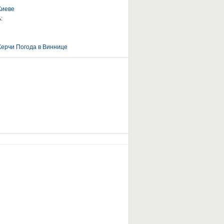
Киеве
:
Керчи
Погода в Виннице