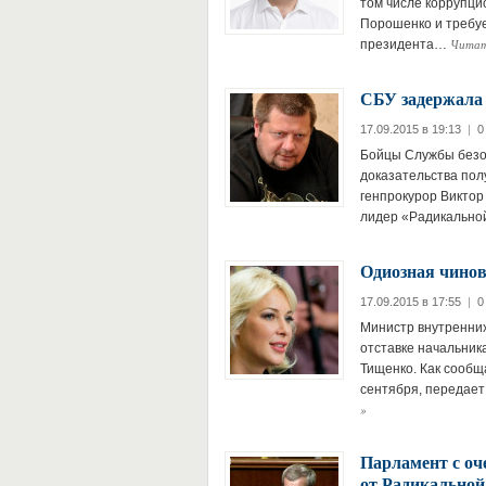
том числе коррупци
Порошенко и требуе
Читат
президента…
СБУ задержала
17.09.2015 в 19:13
|
0
Бойцы Службы безоп
доказательства пол
генпрокурор Виктор
лидер «Радикально
Одиозная чино
17.09.2015 в 17:55
|
0
Министр внутренних
отставке начальник
Тищенко. Как сообщ
сентября, передает
»
Парламент с оч
от Радикальной