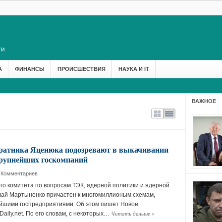
А
ФИНАНСЫ
ПРОИСШЕСТВИЯ
НАУКА И IT
ВАЖНОЕ
ратника Яценюка подозревают в выкачивании
крупнейших госкомпаний
 Комментариев
го комитета по вопросам ТЭК, ядерной политики и ядерной
лай Мартыненко причастен к многомиллионым схемам,
ейшими госпредприятиями. Об этом пишет Новое
Читать дальше
»
aily.net. По его словам, с некоторых…