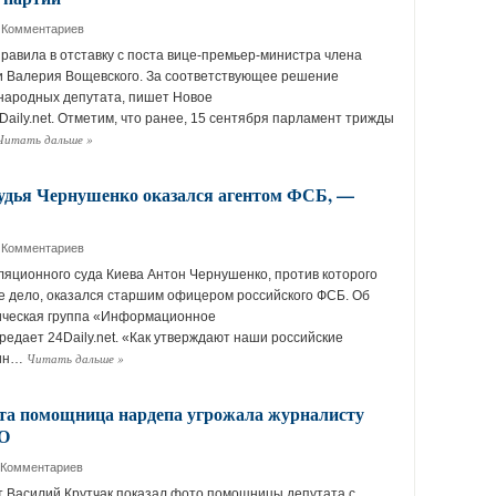
 Комментариев
равила в отставку с поста вице-премьер-министра члена
и Валерия Вощевского. За соответствующее решение
народных депутата, пишет Новое
aily.net. Отметим, что ранее, 15 сентября парламент трижды
Читать дальше
»
удья Чернушенко оказался агентом ФСБ, —
 Комментариев
яционного суда Киева Антон Чернушенко, против которого
е дело, оказался старшим офицером российского ФСБ. Об
ическая группа «Информационное
редает 24Daily.net. «Как утверждают наши российские
Читать дальше
»
дин…
та помощница нардепа угрожала журналисту
ТО
 Комментариев
ст Василий Крутчак показал фото помощницы депутата с