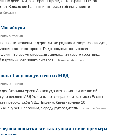
онных действий, со стороны президента Украины Петра
т от Верховной Рады принять закон об импичменте
ь дальше
»
 Мосийчука
 Комментариев
асности Украины задержали экс-радикала Игоря Мосийчука,
учение взятки которого в Раде продемонстрировал
 Шокин. Во время операции задержания своего соратника
Читать дальше
»
й партии» Олег Ляшко пытался…
вница Тищенко уволена из МВД
 Комментариев
 дел Украины Арсен Аваков удовлетворил заявление об
а управления МВД Украины по возвращению активов Елены
ает пресс-служба МВД, Тищенко была уволена 16
Читать дальше
 24Daily.net. Напомним, в среду руководитель…
ередной попытки все-таки уволил вице-премьера
 партии