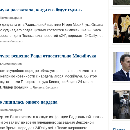
ка рассказала, когда его будут судить
 Комментариев
 депутата от «Радикальной партии» Игоря Мосийчука Оксана
то суд над его подзащитным состоится в ближайшие 2-3 часа.
респондент Телеканала новостей «24″, передает 24Daily.net.
итать дальше
»
луют решение Рады относительно Мосийчука
 Комментариев
я» в судебном порядке обжалует решение парламента о
 неприкосновенности с нардепа Игоря Мосийчука. Об этом
под стенами Печерского суда Киева, сообщает 24 канал,
Читать дальше
»
et. Лидер фракции…
 лишилась одного нардепа
 Комментариев
ртем Витко заявил о выходе из фракции Радикальной партии
ом он заявил во время пленарного заседания Верховной
ое Время, передает 24Daily.net. «После вчерашнего
Погода