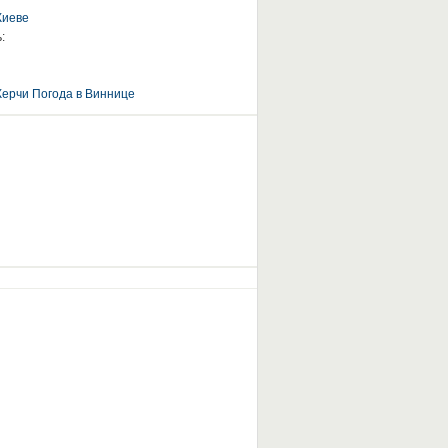
Киеве
:
Керчи
Погода в Виннице