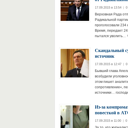
17.09.2015 в 13:54
|
0
Верховная Рада отп
Радикальной парти
проголосовали 234 
Время, передает 24D
пытался уволить…
Скандальный с
источник
17.09.2015 в 12:47
|
0
Бывший глава Апелл
возбудили уголовно
этом пишет аналит
сопротивление«, пе
источники… госпо
Из-за компрома
повесткой в А
17.09.2015 в 11:00
|
0
За то, что журнали