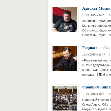
Адвокат Мосийчу
18.09.2015 в 14:23
|
0
Защитник народного
Мельник заявила, ч
Об этом сообщил кор
Ч
Ночевать Игорю…
Радикалы обжа
18.09.2015 в 11:47
|
0
«Радикальная парти
снятии депутатской
заявил Олег Ляшко 
передает 24Daily.n
Фракция Ляшко
18.09.2015 в 10:29
|
0
Народный депутат А
Олега Ляшко. Об эт
Рады, сообщает Нов