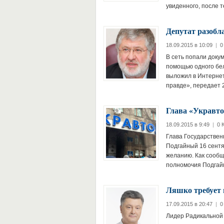
увиденного, после 
Депутат разобл
18.09.2015 в 10:09
|
0
В сеть попали докум
помощью одного бел
выложил в Интернет
правде», передает 2
Глава «Укравто
18.09.2015 в 9:49
|
0 
Глава Государствен
Подгайный 16 сентя
желанию. Как сообщ
полномочия Подгай
Ляшко требует 
17.09.2015 в 20:47
|
0
Лидер Радикальной 