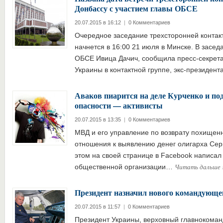
Донбассу с участием главы ОБСЕ
20.07.2015 в 16:12
|
0 Комментариев
Очередное заседание трехсторонней контак
начнется в 16:00 21 июля в Минске. В засед
ОБСЕ Ивица Дачич, сообщила пресс-секрета
Украины в контактной группе, экс-президен
Аваков пиарится на деле Курченко и под
опасности — активисты
20.07.2015 в 13:35
|
0 Комментариев
МВД и его управление по возврату похищен
отношения к выявлению денег олигарха Серг
этом на своей странице в Facebook написал
Читать дальше
общественной организации…
Президент назначил нового командующ
20.07.2015 в 11:57
|
0 Комментариев
Президент Украины, верховный главнокома