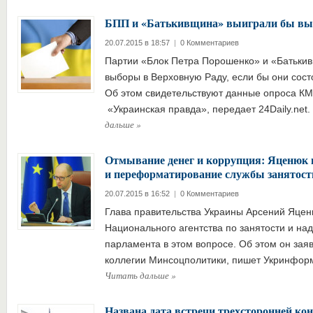
БПП и «Батькивщина» выиграли бы выб
20.07.2015 в 18:57
|
0 Комментариев
Партии «Блок Петра Порошенко» и «Батьки
выборы в Верховную Раду, если бы они сост
Об этом свидетельствуют данные опроса К
«Украинская правда», передает 24Daily.net
дальше
»
Отмывание денег и коррупция: Яценюк 
и переформатирование службы занятост
20.07.2015 в 16:52
|
0 Комментариев
Глава правительства Украины Арсений Яцен
Национального агентства по занятости и на
парламента в этом вопросе. Об этом он зая
коллегии Минсоцполитики, пишет Укринформ,
Читать дальше
»
Названа дата встречи трехсторонней ко