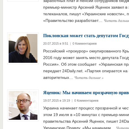
заработных плат и пенсий сотрудников бюд
премьер-министр Арсений Яценюк заявил в 
телеканалов, пишут «Украинские новости«, пе
Читать дальш
«Правительство разработает…
Поклонская может стать депутатом Гос
20.07.2015 в 9:51
|
0 Комментариев
Российский «прокурор» оккупированного Кр
2016 году может занять место депутата Гос
Россия». Об этом сообщает «Украинская пр
передает 24Daily.net. «Партия опирается на
Читать дальше
»
авторитетных…
Яценюк: Мы начинаем прозрачную при
19.07.2015 в 19:19
|
0 Комментариев
Украина начинает процесс прозрачной и чес
этом 19 июля в «10 минутах с премьер-мини
правительства Арсений Яценюк, пишет 24Dail
Читать
Украинскую Правду. «Мы начинаем…