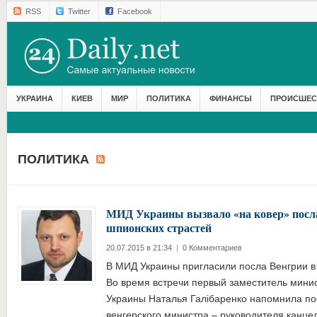
RSS
Twitter
Facebook
УКРАИНА
КИЕВ
МИР
ПОЛИТИКА
ФИНАНСЫ
ПРОИСШЕС
ПОЛИТИКА
МИД Украины вызвало «на ковер» посла
шпионских страстей
20.07.2015 в 21:34
|
0 Комментариев
В МИД Украины пригласили посла Венгрии в
Во время встречи первый заместитель мини
Украины Наталья Галібаренко напомнила по
венгерского министра – руководителя кан