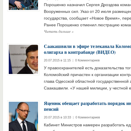
Порошенко назначил Сергея Дроздова ком
Вооруженных сил. Указ от 20 июля размещен
государства, сообщает «Новое Время», перед
Ранее Порошенко отменил люстрацию ком
Читать дальше
»
Саакашвили в эфире телеканала Коломо
олигарха в контрабанде (ВИДЕО)
20.07.2015 в 11:15
|
0 Комментариев
У правоохранителей есть доказательства тог
Коломойский причастен к организации контр
глава Одесской областной государственной
Саакашвили. «У нашей милиции, у честной 
Яценюк обещает разработать порядок ин
пенсий
20.07.2015 в 10:33
|
0 Комментариев
Кабинет Министров намерен разработать ед