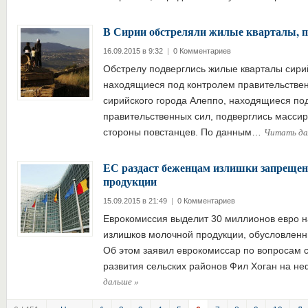
В Сирии обстреляли жилые кварталы, п
16.09.2015 в 9:32
|
0 Комментариев
Обстрелу подверглись жилые кварталы сирий
находящиеся под контролем правительстве
сирийского города Алеппо, находящиеся по
правительственных сил, подверглись масси
Читать д
стороны повстанцев. По данным…
ЕС раздаст беженцам излишки запреще
продукции
15.09.2015 в 21:49
|
0 Комментариев
Еврокомиссия выделит 30 миллионов евро на
излишков молочной продукции, обусловленн
Об этом заявил еврокомиссар по вопросам с
развития сельских районов Фил Хоган на 
дальше
»