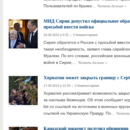
Читать дальше
»
Пользователей из Крыма…
МИД Сирии допустил официальное обращ
просьбой ввести войска
18.09.2015 в 9:31
|
0 Комментариев
Сирия обратится к России с просьбой ввести
такая необходимость, заявил глава сирийск
Муалем. По его словам, российские военные
Читать дальше
»
войне в Сирии,…
Хорватия может закрыть границу с Серб
17.09.2015 в 21:53
|
0 Комментариев
Хорватия рассматривает возможность закрыт
за наплыва беженцев. Об этом сообщает хор
list со ссылкой на источники в военных кругах
Читать
ссылкой на Украинскую Правду. По…
Канадский хоккеист получил обвинения 