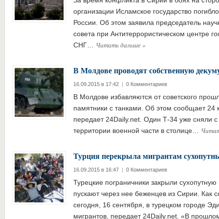
За время конфликта в Сирии в боях на стор
организации Исламское государство погибло
России. Об этом заявила председатель науч
совета при Антитеррористическом центре го
Читать дальше
»
СНГ…
В Молдове проводят собственную декум
16.09.2015 в 17:42
|
0 Комментариев
В Молдове избавляются от советского прош
памятники с танками. Об этом сообщает 24 
передает 24Daily.net. Один Т-34 уже сняли с
Читат
территории военной части в столице…
Турция перекрыла мигрантам сухопутны
16.09.2015 в 16:47
|
0 Комментариев
Турецкие пограничники закрыли сухопутную 
пускают через нее беженцев из Сирии. Как 
сегодня, 16 сентября, в турецком городе Эд
мигрантов, передает 24Daily.net. «В прошл