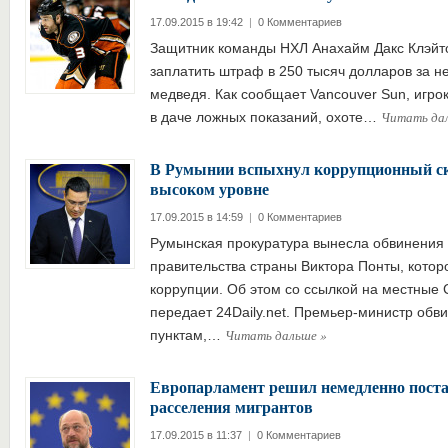
17.09.2015 в 19:42
|
0 Комментариев
Защитник команды НХЛ Анахайм Дакс Клэйто
заплатить штраф в 250 тысяч долларов за н
медведя. Как сообщает Vancouver Sun, игр
Читать да
в даче ложных показаний, охоте…
В Румынии вспыхнул коррупционный ск
высоком уровне
17.09.2015 в 14:59
|
0 Комментариев
Румынская прокуратура вынесла обвинения 
правительства страны Виктора Понты, котор
коррупции. Об этом со ссылкой на местные
передает 24Daily.net. Премьер-министр обви
Читать дальше
»
пунктам,…
Европарламент решил немедленно поста
расселения мигрантов
17.09.2015 в 11:37
|
0 Комментариев