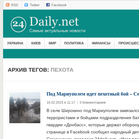
RSS
Twitter
Facebook
УКРАИНА
КИЕВ
МИР
ПОЛИТИКА
ФИНАНСЫ
ПРОИСШЕС
АРХИВ ТЕГОВ:
ПЕХОТА
Под Мариуполем идет пехотный бой – С
16.02.2015 в 11:17
|
0 Комментариев
В селе Широкино под Мариуполем завязалс
террористами и бойцами подразделения ба
гвардии «Донбасс», которые держат оборону
странице в Facebook сообщил народный де