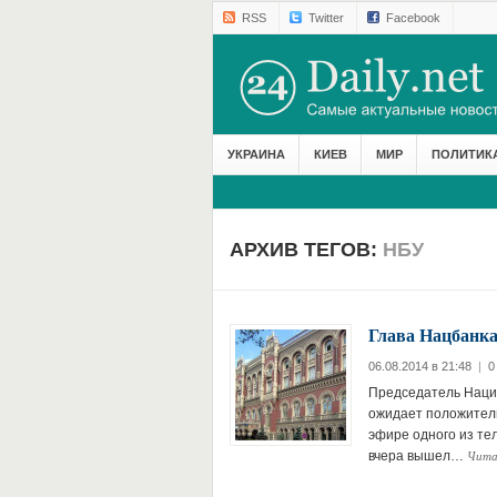
RSS
Twitter
Facebook
УКРАИНА
КИЕВ
МИР
ПОЛИТИК
АРХИВ ТЕГОВ:
НБУ
Глава Нацбанка
06.08.2014 в 21:48
|
0
Председатель Нацио
ожидает положитель
эфире одного из те
Чита
вчера вышел…