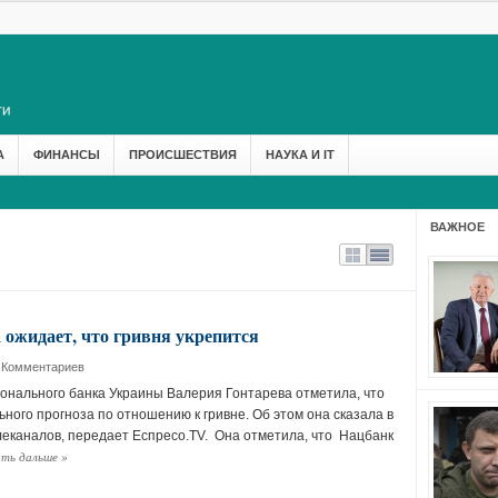
А
ФИНАНСЫ
ПРОИСШЕСТВИЯ
НАУКА И IT
ВАЖНОЕ
 ожидает, что гривня укрепится
 Комментариев
нального банка Украины Валерия Гонтарева отметила, что
ного прогноза по отношению к гривне. Об этом она сказала в
леканалов, передает Еспресо.TV. Она отметила, что Нацбанк
ть дальше
»