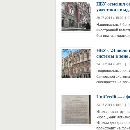
НБУ отменил ог
ужесточил выд
29.07.2014 в 15:02
|
0
Национальный банк
иностранной валюты
без подтверждающих
НБУ с 24 июля
системы в зоне
24.07.2014 в 20:13
|
0
Национальный банк 
банковской системы 
сообщается на веб-
UniCredit — аф
23.07.2014 в 18:12
|
0
Итальянская группа 
УкрсоцБанк, активн
Италии для давлени
происходит на фон