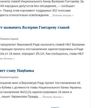
начила главой Национального банка Валерию Гонтареву. За
349 народных депутатов без обсуждения, — сообщает
». Перед этим парламент поддержал 302 голосами
Читать дальше
»
дента относительно освобождения…
т назначить Валерию Гонтареву главой
 Комментариев
 предлагает Верховной Раде назначить главой НБУ Валерию
ствующие проекты постановления зарегистрированы в Раде
а от 18 июня, передает ZN.UA. Как сообщалось, глава НБУ
ть дальше
»
ет главу Нацбанка
 Комментариев
ошенко внес в Верховную Раду проект постановления об
 Кубива с должности главы Национального банка Украины.
остановление №4112а зарегистрировано 18 июня и
Читать дальше
»
», пишет Украинская Правда….