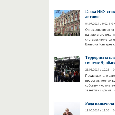
Глава НБУ став
активов
04.07.2014 в 9:02
|
0 
Отток депозитов из
начале этого года,
системы является к
Валерия Гонтарева
Террористы пла
системе Донбас
25.06.2014 в 10:26
|
0
Представители сам
представителями кр
собственную платеж
завезти из Крыма. 
Рада назначила
19.06.2014 в 12:38
|
0