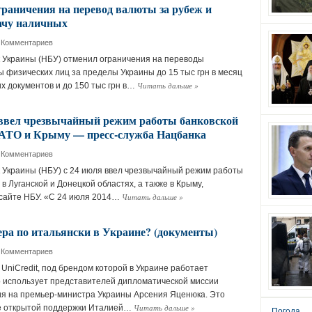
раничения на перевод валюты за рубеж и
ачу наличных
 Комментариев
 Украины (НБУ) отменил ограничения на переводы
 физических лиц за пределы Украины до 15 тыс грн в месяц
Читать дальше
»
 документов и до 150 тыс грн в…
 ввел чрезвычайный режим работы банковской
 АТО и Крыму — пресс-служба Нацбанка
 Комментариев
Украины (НБУ) с 24 июля ввел чрезвычайный режим работы
в Луганской и Донецкой областях, а также в Крыму,
Читать дальше
»
сайте НБУ. «С 24 июля 2014…
ера по итальянски в Украине? (документы)
 Комментариев
UniCredit, под брендом которой в Украине работает
о использует представителей дипломатической миссии
я на премьер-министра Украины Арсения Яценюка. Это
Читать дальше
»
е открытой поддержки Италией…
Погода