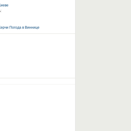
Киеве
:
Керчи
Погода в Виннице