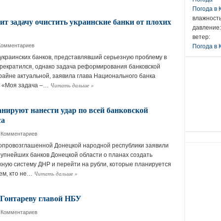
Погода в
влажность
ит задачу очистить украинские банки от плохих
давление:
ветер:
Комментариев
Погода в 
 украинских банков, представлявший серьезную проблему в
 прекратился, однако задача реформирования банковской
райне актуальной, заявила глава Национального банка
Читать дальше
»
. «Моя задача –…
нируют нанести удар по всей банковской
са
 Комментариев
опровозглашенной Донецкой народной республики заявили
упнейших банков Донецкой области о планах создать
ную систему ДНР и перейти на рубли, которые планируется
Читать дальше
»
Тем, кто не…
 Гонтареву главой НБУ
 Комментариев