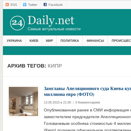
RSS
Twitter
Facebook
УКРАИНА
КИЕВ
МИР
ПОЛИТИКА
ФИНАНСЫ
ПРОИСШЕС
АРХИВ ТЕГОВ:
КИПР
Замглавы Апеляционного суда Киева куп
миллиона евро (ФОТО)
13.05.2015 в 21:00
|
0 Комментариев
Опубликованная ранее в СМИ информация 
заместителем председателя Апелляционного
Головачевым особняка стоимостью 4 миллион
(Кипр) получили официальное подтвержден