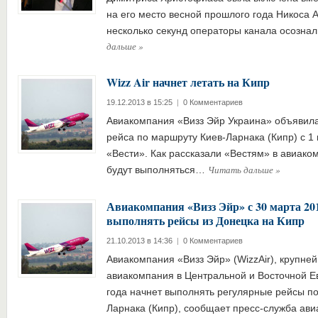
на его место весной прошлого года Никоса 
несколько секунд операторы канала осозн
дальше
»
Wizz Air начнет летать на Кипр
19.12.2013 в 15:25
|
0 Комментариев
Авиакомпания «Визз Эйр Украина» объявила
рейса по маршруту Киев-Ларнака (Кипр) с 1 
«Вести». Как рассказали «Вестям» в авиако
Читать дальше
»
будут выполняться…
Авиакомпания «Визз Эйр» с 30 марта 201
выполнять рейсы из Донецка на Кипр
21.10.2013 в 14:36
|
0 Комментариев
Авиакомпания «Визз Эйр» (WizzAir), крупней
авиакомпания в Центральной и Восточной Ев
года начнет выполнять регулярные рейсы п
Ларнака (Кипр), сообщает пресс-служба ав