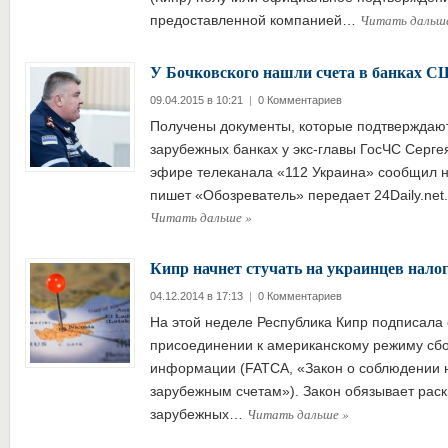
Читать дальш
предоставленной компанией…
У Бочковского нашли счета в банках 
09.04.2015 в 10:21
|
0 Комментариев
Получены документы, которые подтверждают
зарубежных банках у экс-главы ГосЧС Сергея
эфире телеканала «112 Украина» сообщил 
пишет «Обозреватель» передает 24Daily.ne
Читать дальше
»
Кипр начнет стучать на украинцев на
04.12.2014 в 17:13
|
0 Комментариев
На этой неделе Республика Кипр подписала
присоединении к американскому режиму сбо
информации (FATCA, «Закон о соблюдении 
зарубежным счетам»). Закон обязывает ра
Читать дальше
»
зарубежных…