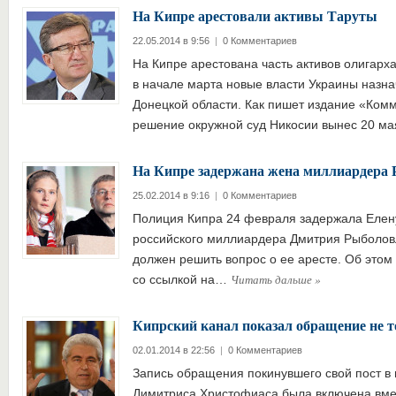
На Кипре арестовали активы Таруты
22.05.2014 в 9:56
|
0 Комментариев
На Кипре арестована часть активов олигарха
в начале марта новые власти Украины назн
Донецкой области. Как пишет издание «Ком
решение окружной суд Никосии вынес 20 м
На Кипре задержана жена миллиардера
25.02.2014 в 9:16
|
0 Комментариев
Полиция Кипра 24 февраля задержала Елену
российского миллиардера Дмитрия Рыболовл
должен решить вопрос о ее аресте. Об это
Читать дальше
»
со ссылкой на…
Кипрский канал показал обращение не т
02.01.2014 в 22:56
|
0 Комментариев
Запись обращения покинувшего свой пост в 
Димитриса Христофиаса была включена вме