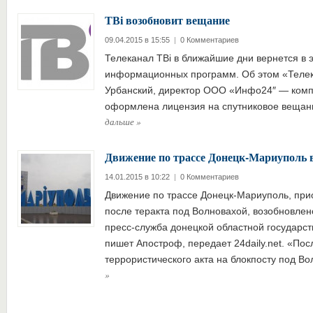
ТВі возобновит вещание
09.04.2015 в 15:55
|
0 Комментариев
Телеканал ТВi в ближайшие дни вернется в 
информационных программ. Об этом «Теле
Урбанский, директор ООО «Инфо24″ — комп
оформлена лицензия на спутниковое вещан
дальше
»
Движение по трассе Донецк-Мариуполь 
14.01.2015 в 10:22
|
0 Комментариев
Движение по трассе Донецк-Мариуполь, при
после теракта под Волновахой, возобновлен
пресс-служба донецкой областной государс
пишет Апостроф, передает 24daily.net. «По
террористического акта на блокпосту под В
»