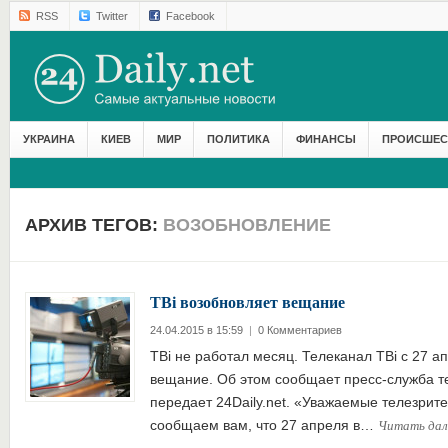
RSS
Twitter
Facebook
УКРАИНА
КИЕВ
МИР
ПОЛИТИКА
ФИНАНСЫ
ПРОИСШЕС
АРХИВ ТЕГОВ:
ВОЗОБНОВЛЕНИЕ
ТВі возобновляет вещание
24.04.2015 в 15:59
|
0 Комментариев
ТВі не работал месяц. Телеканал ТВі с 27 ап
вещание. Об этом сообщает пресс-служба т
передает 24Daily.net. «Уважаемые телезрите
Читать да
сообщаем вам, что 27 апреля в…