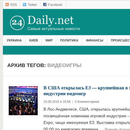
RSS
Twitter
Facebook
УКРАИНА
КИЕВ
МИР
ПОЛИТИКА
ФИНАНСЫ
ПРОИСШЕС
АРХИВ ТЕГОВ:
ВИДЕОИГРЫ
В США открылась E3 — крупнейшая в 
индустрии видеоигр
15.06.2015 в 18:56
|
0 Комментариев
В Лос-Анджелесе, США, открылась крупнейш
посвящённая новинкам игровой индустрии – E
Expo, чаще именуемая Е3. Выставка открыла
Читать дальш
05:00 по киевскому времени….