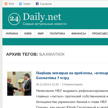
RSS
Twitter
Facebook
УКРАИНА
КИЕВ
МИР
ПОЛИТИКА
ФИНАНСЫ
ПРОИСШЕС
АРХИВ ТЕГОВ:
БАХМАТЮК
Нацбанк невзирая на проблемы, «втиха
Бахматюка 3 млрд
06.12.2014 в 22:28
|
0 Комментариев
Нежелание НБУ выдавать рефинансирование
главных «лютых» претензий собственников 
большинства украинских банков к главе НБУ
Однако, как пишет Юрий Сколотяный в свое