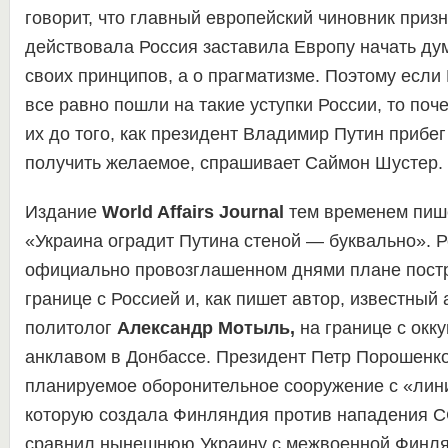
говорит, что главный европейский чиновник призн
действовала Россия заставила Европу начать дум
своих принципов, а о прагматизме. Поэтому если
все равно пошли на такие уступки России, то поч
их до того, как президент Владимир Путин прибег
получить желаемое, спрашивает Саймон Шустер.
Издание
World Affairs Journal
тем временем пише
«Украина оградит Путина стеной — буквально». Р
официально провозглашенном днями плане постр
границе с Россией и, как пишет автор, известный
политолог
Александр Мотыль,
на границе с окк
анклавом в Донбассе. Президент Петр Порошенк
планируемое оборонительное сооружение с «лин
которую создала Финляндия против нападения СС
сравнил нынешнюю Украину с межвоенной Финля