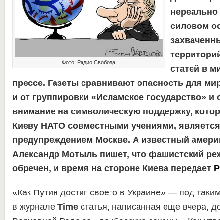
нереально 
силовом о
захваченн
территорий
Фото: Радио Свобода
статей в м
прессе.
Газеты сравнивают опасность для мир
и от группировки «Исламское государство» и
внимание на символическую поддержку, кото
Киеву НАТО совместными учениями, являетс
предупреждением Москве.
А известный амери
Александр Мотыль пишет, что фашистский ре
обречен, и время на стороне Киева передает
Р
«Как Путин достиг своего в Украине» — под таки
в журнале
Time
статья, написанная еще вчера, д