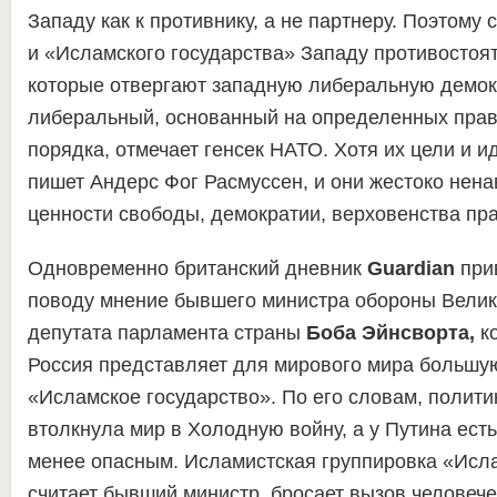
Западу как к противнику, а не партнеру. Поэтому 
и «Исламского государства» Западу противостоят
которые отвергают западную либеральную демок
либеральный, основанный на определенных прав
порядка, отмечает генсек НАТО. Хотя их цели и и
пишет Андерс Фог Расмуссен, и они жестоко нена
ценности свободы, демократии, верховенства пра
Одновременно британский дневник
Guardian
прив
поводу мнение бывшего министра обороны Велик
депутата парламента страны
Боба Эйнсворта,
ко
Россия представляет для мирового мира большую
«Исламское государство». По его словам, полити
втолкнула мир в Холодную войну, а у Путина ест
менее опасным. Исламистская группировка «Исла
считает бывший министр, бросает вызов человечес