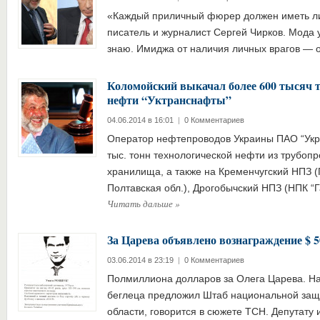
«Каждый приличный фюрер должен иметь ли
писатель и журналист Сергей Чирков. Мода у
знаю. Имиджа от наличия личных врагов —
Коломойский выкачал более 600 тысяч т
нефти “Уктранснафты”
04.06.2014 в 16:01
|
0 Комментариев
Оператор нефтепроводов Украины ПАО “Укр
тыс. тонн технологической нефти из трубоп
хранилища, а также на Кременчугский НПЗ (
Полтавская обл.), Дрогобычский НПЗ (НПК “
Читать дальше
»
За Царева объявлено вознаграждение $ 
03.06.2014 в 23:19
|
0 Комментариев
Полмиллиона долларов за Олега Царева. Наг
беглеца предложил Штаб национальной защ
области, говорится в сюжете ТСН. Депутату