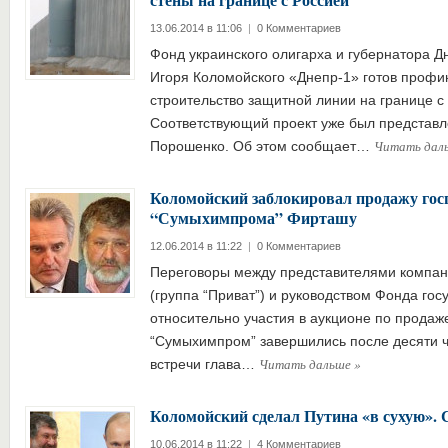
13.06.2014 в 11:06
|
0 Комментариев
Фонд украинского олигарха и губернатора Д
Игоря Коломойского «Днепр-1» готов профи
строительство защитной линии на границе с
Соответствующий проект уже был представл
Читать дал
Порошенко. Об этом сообщает…
Коломойский заблокировал продажу гос
“Сумыхимпрома” Фирташу
12.06.2014 в 11:22
|
0 Комментариев
Переговоры между представителями компани
(группа “Приват”) и руководством Фонда го
относительно участия в аукционе по продаж
“Сумыхимпром” завершились после десяти ч
Читать дальше
»
встречи глава…
Коломойский сделал Путина «в сухую». С
10.06.2014 в 11:22
|
4 Комментариев