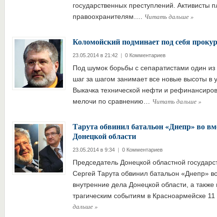
государственных преступлений. Активисты 
Читать дальше
»
правоохранителям….
Коломойский подминает под себя прок
23.05.2014 в 21:42
|
0 Комментариев
Под шумок борьбы с сепаратистами один из 
шаг за шагом занимает все новые высоты в у
Выкачка технической нефти и рефинансиров
Читать дальше
»
мелочи по сравнению…
Тарута обвинил батальон «Днепр» во вм
Донецкой области
23.05.2014 в 9:34
|
0 Комментариев
Председатель Донецкой областной государс
Сергей Тарута обвинил батальон «Днепр» в
внутренние дела Донецкой области, а также 
трагическим событиям в Красноармейске 11
дальше
»