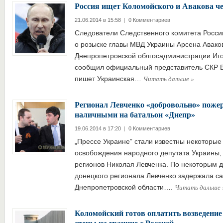
Россия ищет Коломойского и Авакова ч
21.06.2014 в 15:58
|
0 Комментариев
Следователи Следственного комитета Росси
о розыске главы МВД Украины Арсена Аваков
Днепропетровской облгосадминистрации Иго
сообщил официальный представитель СКР 
Читать дальше
»
пишет Украинская…
Регионал Левченко «добровольно» поже
наличными на батальон «Днепр»
19.06.2014 в 17:20
|
0 Комментариев
„Прессе Украине” стали известны некоторы
освобождения народного депутата Украины, 
регионов Николая Левченка. По некоторым д
донецкого регионала Левченко задержала с
Читать дальше
Днепропетровской области….
Коломойский готов оплатить возведение
стены на границе с Россией