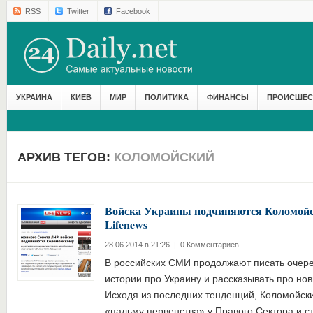
RSS
Twitter
Facebook
УКРАИНА
КИЕВ
МИР
ПОЛИТИКА
ФИНАНСЫ
ПРОИСШЕС
АРХИВ ТЕГОВ:
КОЛОМОЙСКИЙ
Войска Украины подчиняются Коломойс
Lifenews
28.06.2014 в 21:26
|
0 Комментариев
В российских СМИ продолжают писать очер
истории про Украину и рассказывать про н
Исходя из последних тенденций, Коломойск
«пальму первенства» у Правого Сектора и 