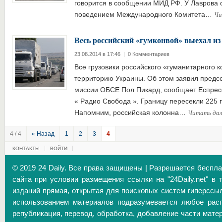
говорится в сообщении МИД РФ. У Лаврова с
Чи
поведением Международного Комитета…
Весь российский «гумконвой» выехал 
23.08.2014 в 17:46
|
0 Комментариев
Все грузовики российского «гуманитарного 
территорию Украины. Об этом заявил предс
миссии ОБСЕ Пол Пикард, сообщает Еспресо
« Радио Свобода ». Границу пересекли 225 г
Читать да
Напомним, российская колонна…
4 / 4
« Назад
1
2
3
4
КОНТАКТЫ
ВОЙТИ
© 2019 24 Daily. Все права защищены | Разрешается беспл
сайта при условии размещения ссылки на "24Daily.net" в 
изданий прямая, открытая для поисковых систем гиперссы
использованием материалов подразумевается любое расп
републикация, перевод, обработка, добавление части матер