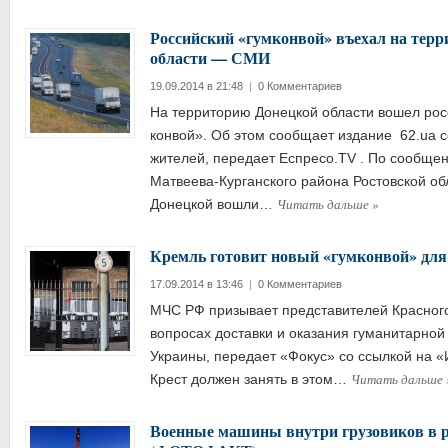
Российский «гумконвой» въехал на тер
области — СМИ
19.09.2014 в 21:48
|
0 Комментариев
На территорию Донецкой области вошел рос
конвой». Об этом сообщает издание 62.ua с
жителей, передает Еспресо.TV . По сообще
Матвеева-Курганского района Ростовской об
Читать дальше
»
Донецкой вошли…
Кремль готовит новый «гумконвой» для
17.09.2014 в 13:46
|
0 Комментариев
МЧС РФ призывает представителей Красного
вопросах доставки и оказания гуманитарно
Украины, передает «Фокус» со ссылкой на 
Читать дальше
Крест должен занять в этом…
Военные машины внутри грузовиков в р