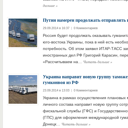
дальше
»
Путин намерен продолжать отправлять 
29.09.2014 в 16:37
|
0 Комментариев
Россия будет продолжать оказывать гуман
юго-востока Украины, пока в ней есть необх
потребность. Об этом заявил ИТАР-ТАСС за
иностранных дел РФ Григорий Карасин, пер
Читать дальше
»
«Рассчитываем на…
Украина направит новую группу тамож
гумконвоя из РФ
23.09.2014 в 13:03
|
0 Комментариев
Украина в рамках осуществления плановых 
личного состава направит новую группу сот
фискальной службы (ГФС) и Государственно
(ГПС) для оформления международной гум
Читать дальше
»
Донецк…