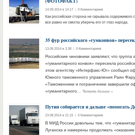
(ФОТОФАКТ)
14.09.2014 в 14:17
|
0 Комментариев
Как российская сторона не скрывала содержимого с
все равно не смогла уберечь его от глаз народа.
35 фур российского «гумконвоя» пересе
13.09.2014 в 3:38
|
0 Комментариев
Российские чиновники заявляют, что группа
«гуманитарного конвоя» пересекла российск
этом агентству «Интерфакс-Юг» сообщил о
Южного таможенного управления Раян Фару
«Таможенники и пограничники завершили о
Читать дальше
»
«гуманитарного…
Путин собирается и дальше «помогать Д
23.08.2014 в 21:15
|
0 Комментариев
В МИД России довольны тем, что «гуманита
Луганска и намерены продолжать «оказание