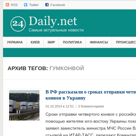
RSS
Twitter
Facebook
УКРАИНА
КИЕВ
МИР
ПОЛИТИКА
ФИНАНСЫ
ПРОИСШЕС
АРХИВ ТЕГОВ:
ГУМКОНВОЙ
В РФ рассказали о сроках отправки чет
конвоя в Украину
01.10.2014 в 12:51
|
0 Комментариев
Сроки отправки четвертого конвоя с россий
помощью жителям юго-востоку Украины пок
заявил заместитель министра МЧС России В
ссылкой на ИТАР-ТАСС, передают Комента