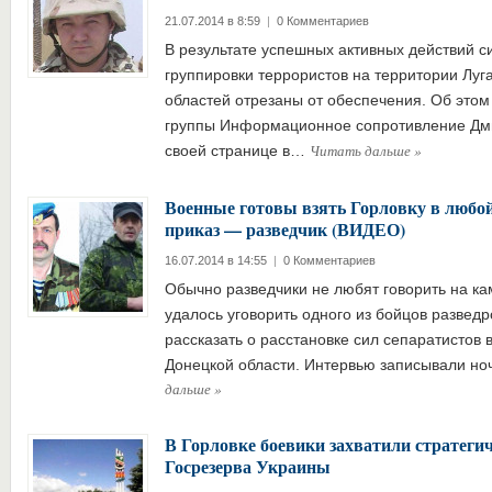
21.07.2014 в 8:59
|
0 Комментариев
В результате успешных активных действий 
группировки террористов на территории Луг
областей отрезаны от обеспечения. Об это
группы Информационное сопротивление Дм
Читать дальше
»
своей странице в…
Военные готовы взять Горловку в любой
приказ — разведчик (ВИДЕО)
16.07.2014 в 14:55
|
0 Комментариев
Обычно разведчики не любят говорить на ка
удалось уговорить одного из бойцов развед
рассказать о расстановке сил сепаратистов 
Донецкой области. Интервью записывали н
дальше
»
В Горловке боевики захватили стратеги
Госрезерва Украины