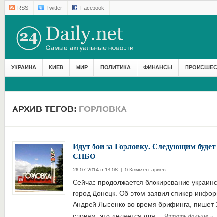
RSS
Twitter
Facebook
УКРАИНА
КИЕВ
МИР
ПОЛИТИКА
ФИНАНСЫ
ПРОИСШЕС
АРХИВ ТЕГОВ:
ГОРЛОВКА
Идут бои за Горловку. Следующим буде
СНБО
26.07.2014 в 13:08
|
0 Комментариев
Сейчас продолжается блокирование украинс
город Донецк. Об этом заявил спикер инфо
Андрей Лысенко во время брифинга, пишет 
Читать дальше
»
словам, это делается для…