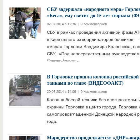
СБУ задержала «народного мэра» Горл
«Беса», ему светит до 15 лет тюрьмы (
02.07.2014 в 12:36
|
0 Комментариев
СБУ в рамках проведения активной фазы АТ
в Киев одного из координаторов боевиков 
«мэра» Горловки Владимира Колоснюка, со
СБУ. «Под непосредственным руководством
Читать дальше
»
В Горловке прошла колонна российской 
танками во главе (ВИДЕОФАКТ)
20.06.2014 в 14:09
|
0 Комментариев
Колонна боевой техники без опознавательны
окраины Горловки в центр города. Горловка
самопровозглашенной Донецкой народной р
года.
Мародерство продолжается: «ДНР»-овцы