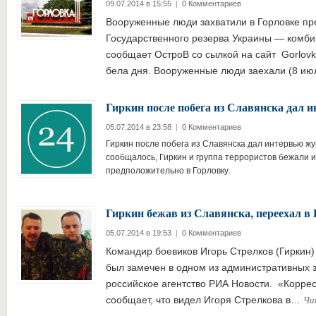
09.07.2014 в 15:55
|
0 Комментариев
Вооруженные люди захватили в Горловке пр
Государственного резерва Украины — комби
сообщает ОстроВ со сылкой на сайт Gorlovk
бела дня. Вооруженные люди заехали (8 и
Гиркин после побега из Славянска дал 
05.07.2014 в 23:58
|
0 Комментариев
Гиркин после побега из Славянска дал интервью жу
сообщалось, Гиркин и группа террористов бежали 
предположительно в Горловку.
Гиркин бежав из Славянска, переехал в 
05.07.2014 в 19:53
|
0 Комментариев
Командир боевиков Игорь Стрелков (Гиркин) 
был замечен в одном из административных 
российское агентство РИА Новости. «Корре
Чи
сообщает, что видел Игоря Стрелкова в…