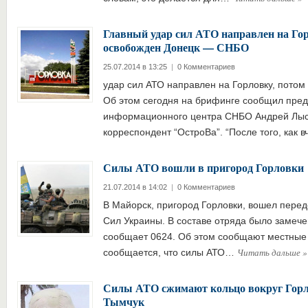
Главный удар сил АТО направлен на Гор
освобожден Донецк — СНБО
25.07.2014 в 13:25
|
0 Комментариев
удар сил АТО направлен на Горловку, потом
Об этом сегодня на брифинге сообщил пред
информационного центра СНБО Андрей Лыс
корреспондент “ОстроВа”. “После того, как
Силы АТО вошли в пригород Горловки
21.07.2014 в 14:02
|
0 Комментариев
В Майорск, пригород Горловки, вошел пере
Сил Украины. В составе отряда было замечен
сообщает 0624. Об этом сообщают местные 
Читать дальше
»
сообщается, что силы АТО…
Силы АТО сжимают кольцо вокруг Горл
Тымчук