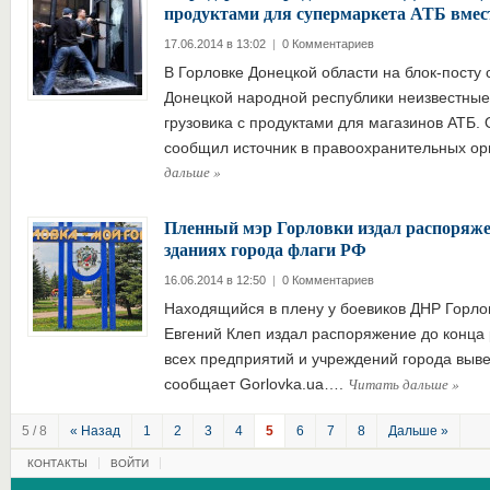
продуктами для супермаркета АТБ вмес
17.06.2014 в 13:02
|
0 Комментариев
В Горловке Донецкой области на блок-посту
Донецкой народной республики неизвестные
грузовика с продуктами для магазинов АТБ.
сообщил источник в правоохранительных ор
дальше
»
Пленный мэр Горловки издал распоряже
зданиях города флаги РФ
16.06.2014 в 12:50
|
0 Комментариев
Находящийся в плену у боевиков ДНР Горлов
Евгений Клеп издал распоряжение до конца 
всех предприятий и учреждений города выве
Читать дальше
»
сообщает Gorlovka.ua….
5 / 8
« Назад
1
2
3
4
5
6
7
8
Дальше »
КОНТАКТЫ
ВОЙТИ